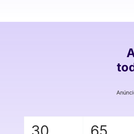
A
to
Anúnci
30
65