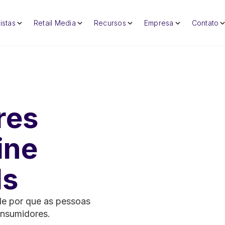
istas
Retail Media
Recursos
Empresa
Contato
res
ine
ds
de por que as pessoas
nsumidores.