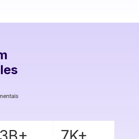
em
les
mentais
3B+
7K+