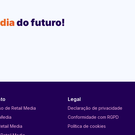
edia
do futuro!
to
Legal
so de Retail Media
Declaração de privacidade
 Media
Conformidade com RGPD
etail Media
Política de cookies