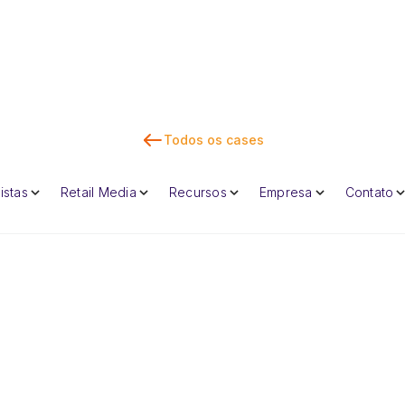
Todos os cases
Fal
istas
Retail Media
Recursos
Empresa
Contato
Dan Marc
CEO e cofunda