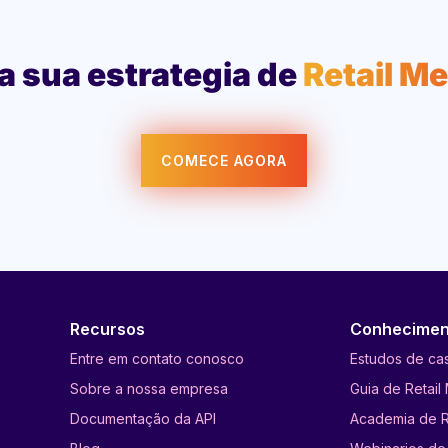
a sua estrategia de
Retail M
COMECE AGORA
Recursos
Conhecimen
Entre em contato conosco
Estudos de ca
Sobre a nossa empresa
Guia de Retail
Documentação da API
Academia de R