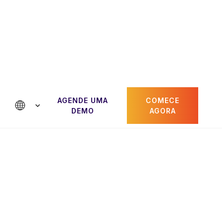
AGENDE UMA
COMECE
e conosco
DEMO
AGORA
Paul Gheorghiu
dor
CRO e cofundador