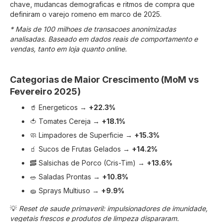
chave, mudancas demograficas e ritmos de compra que
definiram o varejo romeno em marco de 2025.
* Mais de 100 milhoes de transacoes anonimizadas
analisadas. Baseado em dados reais de comportamento e
vendas, tanto em loja quanto online.
Categorias de Maior Crescimento (MoM vs
Fevereiro 2025)
🥤 Energeticos →
+22.3%
🍅 Tomates Cereja →
+18.1%
🧼 Limpadores de Superficie →
+15.3%
🧃 Sucos de Frutas Gelados →
+14.2%
🥓 Salsichas de Porco (Cris-Tim) →
+13.6%
🥗 Saladas Prontas →
+10.8%
🧽 Sprays Multiuso →
+9.9%
💡
Reset de saude primaveril: impulsionadores de imunidade,
vegetais frescos e produtos de limpeza dispararam.