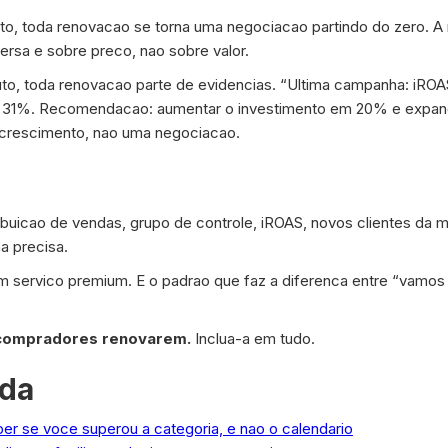
, toda renovacao se torna uma negociacao partindo do zero. A
rsa e sobre preco, nao sobre valor.
, toda renovacao parte de evidencias. “Ultima campanha: iROAS
e 31%. Recomendacao: aumentar o investimento em 20% e expandi
 crescimento, nao uma negociacao.
ibuicao de vendas, grupo de controle, iROAS, novos clientes da m
a precisa.
 servico premium. E o padrao que faz a diferenca entre “vamos
 compradores renovarem.
Inclua-a em tudo.
ada
er se voce superou a categoria, e nao o calendario