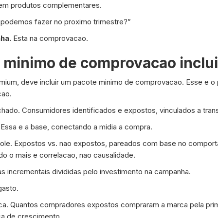
0 em produtos complementares.
 podemos fazer no proximo trimestre?”
ha.
Esta na comprovacao.
 minimo de comprovacao inclui
ium, deve incluir um pacote minimo de comprovacao. Esse e o 
cao.
echado. Consumidores identificados e expostos, vinculados a tra
Essa e a base, conectando a midia a compra.
ole. Expostos vs. nao expostos, pareados com base no compor
udo o mais e correlacao, nao causalidade.
s incrementais divididas pelo investimento na campanha.
gasto.
rca. Quantos compradores expostos compraram a marca pela prime
ica de crescimento.