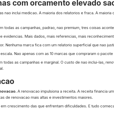
as com orcamento elevado sa
s nao inclui medicao. A maioria dos relatorios e fraca. A maiori
m todas as campanhas, padrao, nao premium, tres coisas acont
de evidencias. Mais dados, mais referencias, mais reconhecimen
r. Nenhuma marca fica com um relatorio superficial que nao just
em escala. Nao apenas com as 10 marcas que compraram o pacote
em todas as campanhas e marginal. O custo de nao inclui-las, ren
al.
acao
novacao.
A renovacao impulsiona a receita. A receita financia
as de renovacao mais altas e investimentos maiores.
 em crescimento das que enfrentam dificuldades. E tudo comeca