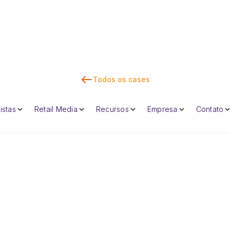
Todos os cases
Fal
istas
Retail Media
Recursos
Empresa
Contato
Dan Marc
CEO e cofunda