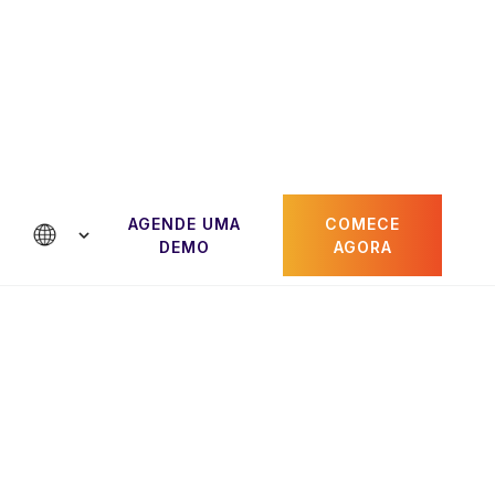
AGENDE UMA
COMECE
e conosco
DEMO
AGORA
Paul Gheorghiu
dor
CRO e cofundador