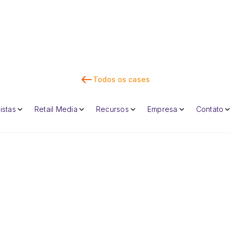
Todos os cases
Fal
istas
Retail Media
Recursos
Empresa
Contato
Dan Marc
CEO e cofunda