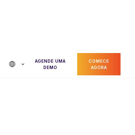
AGENDE UMA
COMECE
e conosco
DEMO
AGORA
Paul Gheorghiu
dor
CRO e cofundador