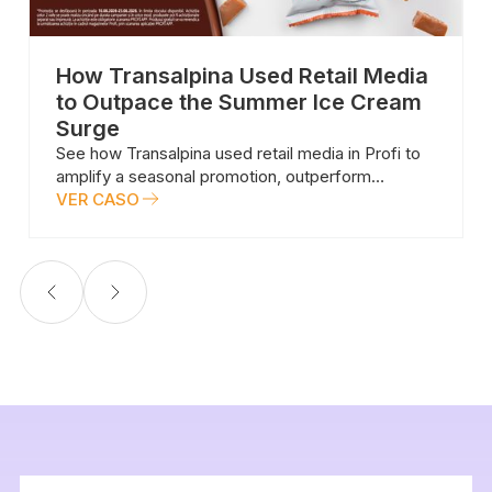
How Transalpina Used Retail Media
to Outpace the Summer Ice Cream
Surge
See how Transalpina used retail media in Profi to
amplify a seasonal promotion, outperform
category growth and deliver 5.73x ROAS during
VER CASO
the peak summer ice cream season.