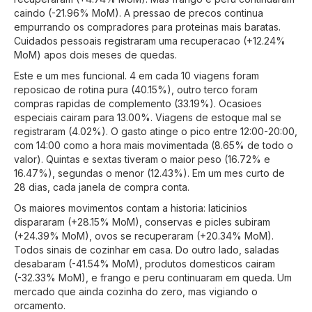
caindo (-21.96% MoM). A pressao de precos continua
empurrando os compradores para proteinas mais baratas.
Cuidados pessoais registraram uma recuperacao (+12.24%
MoM) apos dois meses de quedas.
Este e um mes funcional. 4 em cada 10 viagens foram
reposicao de rotina pura (40.15%), outro terco foram
compras rapidas de complemento (33.19%). Ocasioes
especiais cairam para 13.00%. Viagens de estoque mal se
registraram (4.02%). O gasto atinge o pico entre 12:00-20:00,
com 14:00 como a hora mais movimentada (8.65% de todo o
valor). Quintas e sextas tiveram o maior peso (16.72% e
16.47%), segundas o menor (12.43%). Em um mes curto de
28 dias, cada janela de compra conta.
Os maiores movimentos contam a historia: laticinios
dispararam (+28.15% MoM), conservas e picles subiram
(+24.39% MoM), ovos se recuperaram (+20.34% MoM).
Todos sinais de cozinhar em casa. Do outro lado, saladas
desabaram (-41.54% MoM), produtos domesticos cairam
(-32.33% MoM), e frango e peru continuaram em queda. Um
mercado que ainda cozinha do zero, mas vigiando o
orcamento.