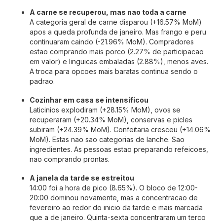
A carne se recuperou, mas nao toda a carne
A categoria geral de carne disparou (+16.57% MoM)
apos a queda profunda de janeiro. Mas frango e peru
continuaram caindo (-21.96% MoM). Compradores
estao comprando mais porco (2.27% de participacao
em valor) e linguicas embaladas (2.88%), menos aves.
A troca para opcoes mais baratas continua sendo o
padrao.
Cozinhar em casa se intensificou
Laticinios explodiram (+28.15% MoM), ovos se
recuperaram (+20.34% MoM), conservas e picles
subiram (+24.39% MoM). Confeitaria cresceu (+14.06%
MoM). Estas nao sao categorias de lanche. Sao
ingredientes. As pessoas estao preparando refeicoes,
nao comprando prontas.
A janela da tarde se estreitou
14:00 foi a hora de pico (8.65%). O bloco de 12:00-
20:00 dominou novamente, mas a concentracao de
fevereiro ao redor do inicio da tarde e mais marcada
que a de janeiro. Quinta-sexta concentraram um terco