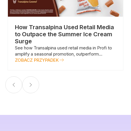
How Transalpina Used Retail Media
to Outpace the Summer Ice Cream
Surge
See how Transalpina used retail media in Profi to
amplify a seasonal promotion, outperform
category growth and deliver 5.73x ROAS during
ZOBACZ PRZYPADEK
the peak summer ice cream season.