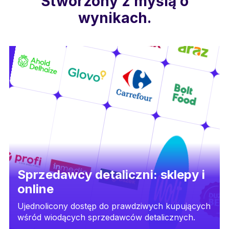
Stworzony z myślą o
wynikach.
Sprzedawcy detaliczni: sklepy i
online
Ujednolicony dostęp do prawdziwych kupujących
wśród wiodących sprzedawców detalicznych.