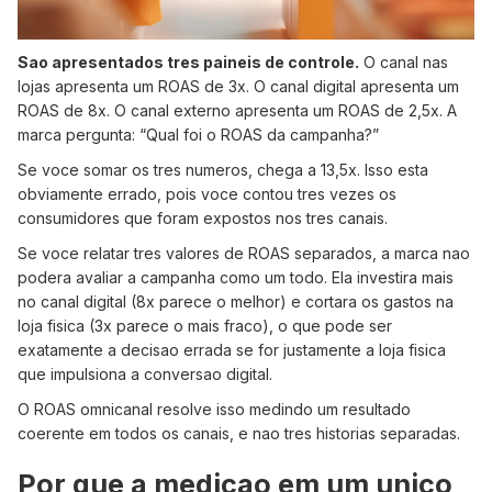
Sao apresentados tres paineis de controle.
O canal nas
lojas apresenta um ROAS de 3x. O canal digital apresenta um
ROAS de 8x. O canal externo apresenta um ROAS de 2,5x. A
marca pergunta: “Qual foi o ROAS da campanha?”
Se voce somar os tres numeros, chega a 13,5x. Isso esta
obviamente errado, pois voce contou tres vezes os
consumidores que foram expostos nos tres canais.
Se voce relatar tres valores de ROAS separados, a marca nao
podera avaliar a campanha como um todo. Ela investira mais
no canal digital (8x parece o melhor) e cortara os gastos na
loja fisica (3x parece o mais fraco), o que pode ser
exatamente a decisao errada se for justamente a loja fisica
que impulsiona a conversao digital.
O ROAS omnicanal resolve isso medindo um resultado
coerente em todos os canais, e nao tres historias separadas.
Por que a medicao em um unico