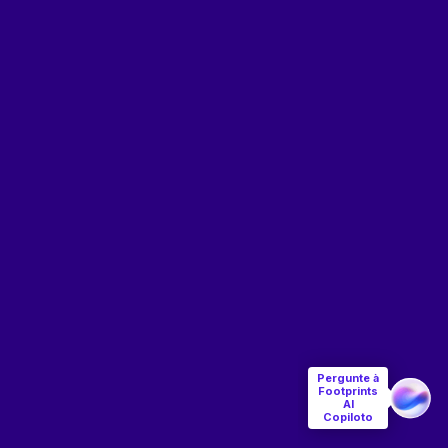
Pergunte à
Footprints
AI
Copiloto