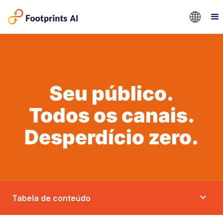
Seu público.
Todos os canais.
Desperdício zero.
Tabela de conteúdo