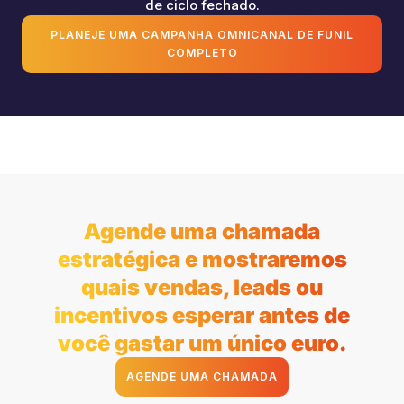
de ciclo fechado.
PLANEJE UMA CAMPANHA OMNICANAL DE FUNIL
COMPLETO
Agende uma chamada
estratégica e mostraremos
quais vendas, leads ou
incentivos esperar antes de
você gastar um único euro.
AGENDE UMA CHAMADA