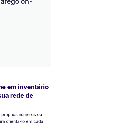
ráfego on-
ne em inventário
sua rede de
s próprios números ou
ra orientá-lo em cada