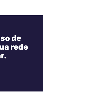
aso de
ua rede
r.