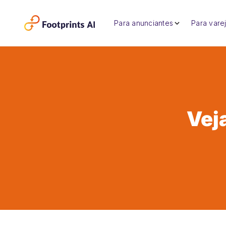
Para anunciantes
Para varej
Vej