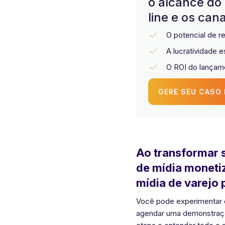
o alcance do 
line e os can
O potencial de re
A lucratividade
O ROI do lançame
GERE SEU CASO
Ao transformar s
de mídia monetiz
mídia de varejo 
Você pode experimentar o
agendar uma demonstração