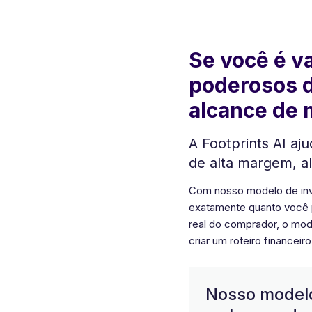
Se você é va
poderosos d
alcance de m
A Footprints AI aj
de alta margem, al
Com nosso modelo de inv
exatamente quanto você p
real do comprador, o mode
criar um roteiro financeir
Nosso modelo