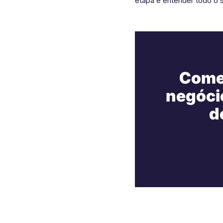
etapa e entender todo o s
Comec
negóci
d