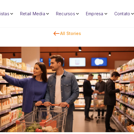
istas
Retail Media
Recursos
Empresa
Contato
All Stories