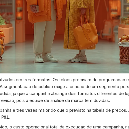
alizados em tres formatos. Os teloes precisam de programacao 
a. A segmentacao de publico exige a criacao de um segmento per
edida, ja que a campanha abrange dois formatos diferentes de lo
revisao, pois a equipe de analise da marca tem duvidas.
mpanha e tres vezes maior do que o previsto na tabela de preco
o P&L.
vico, o custo operacional total da execucao de uma campanha, na