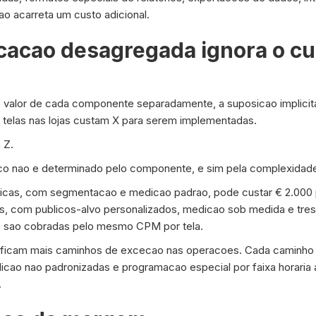
o acarreta um custo adicional.
icacao desagregada ignora o cu
o valor de cada componente separadamente, a suposicao implic
s telas nas lojas custam X para serem implementadas.
 Z.
co nao e determinado pelo componente, e sim pela complexidad
sicas, com segmentacao e medicao padrao, pode custar € 2.000
, com publicos-alvo personalizados, medicao sob medida e tres 
s sao cobradas pelo mesmo CPM por tela.
gnificam mais caminhos de excecao nas operacoes. Cada caminho
dicao nao padronizadas e programacao especial por faixa horaria
.