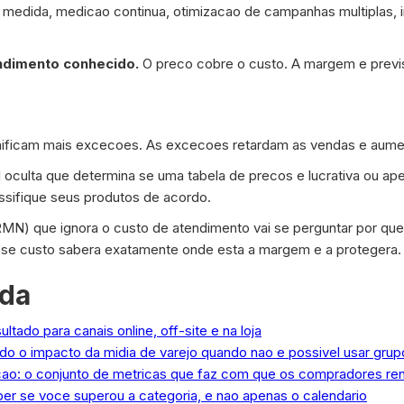
medida, medicao continua, otimizacao de campanhas multiplas, 
ndimento conhecido.
O preco cobre o custo. A margem e previs
nificam mais excecoes. As excecoes retardam as vendas e aume
 oculta que determina se uma tabela de precos e lucrativa ou apen
ssifique seus produtos de acordo.
RMN) que ignora o custo de atendimento vai se perguntar por qu
esse custo sabera exatamente onde esta a margem e a protegera.
ada
tado para canais online, off-site e na loja
do o impacto da midia de varejo quando nao e possivel usar grup
ao: o conjunto de metricas que faz com que os compradores r
ber se voce superou a categoria, e nao apenas o calendario