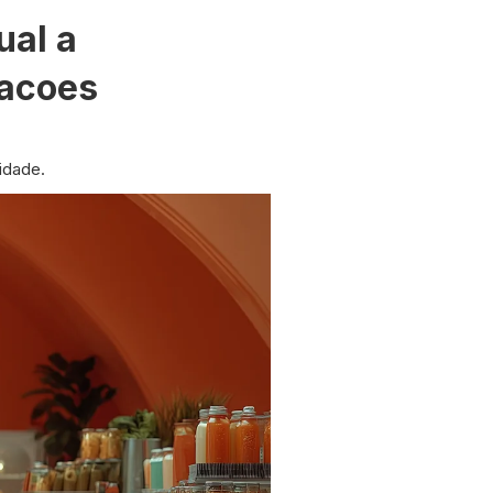
ual a
racoes
idade.