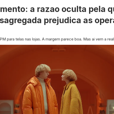
mento: a razao oculta pela q
esagregada prejudica as ope
CPM para telas nas lojas. A margem parece boa. Mas ai vem a real