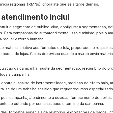
midia regionais (RMNs) ignora ate que seja tarde demais.
 atendimento inclui
truir o segmento de publico-alvo, configurar a segmentacao, def
s. Para campanhas de autoatendimento, isso e minimo, pois o anun
a requer esforco humano.
 material criativo aos formatos de tela, proporcoes e requisito
uracoes de lojas. Ciclos de revisao quando a marca envia material
ulacao da campanha, ajuste da segmentacao, reequilibrio do orc
 toda a campanha.
ontrole, analise de incrementalidade, medicao do efeito halo, an
ta-se de um trabalho analitico que requer recursos especializado
o pos-campanha, atendimento a duvidas, fornecimento de cortes 
lmente se estende por semanas apos o termino da campanha.
adas, formatos especiais de relatorios, exportacoes de dados, i