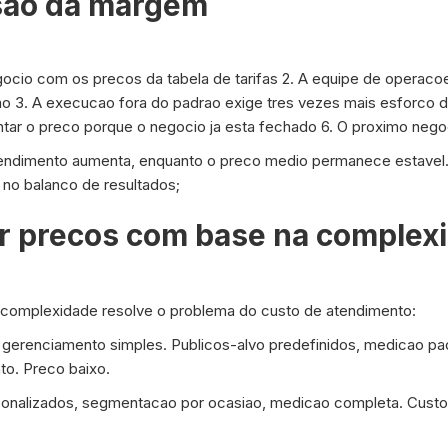
sao da margem
gocio com os precos da tabela de tarifas 2. A equipe de opera
o 3. A execucao fora do padrao exige tres vezes mais esforco 
ar o preco porque o negocio ja esta fechado 6. O proximo neg
ndimento aumenta, enquanto o preco medio permanece estavel. 
 no balanco de resultados;
ir precos com base na complex
e complexidade resolve o problema do custo de atendimento:
gerenciamento simples. Publicos-alvo predefinidos, medicao pa
to. Preco baixo.
sonalizados, segmentacao por ocasiao, medicao completa. Cust