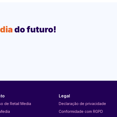
edia
do futuro!
to
Legal
so de Retail Media
Declaração de privacidade
 Media
Conformidade com RGPD