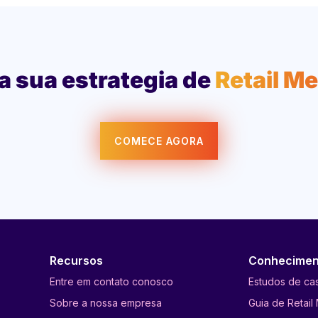
a sua estrategia de
Retail M
COMECE AGORA
Recursos
Conhecimen
Entre em contato conosco
Estudos de ca
Sobre a nossa empresa
Guia de Retail