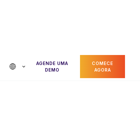
AGENDE UMA
COMECE
e conosco
DEMO
AGORA
Paul Gheorghiu
dor
CRO e cofundador