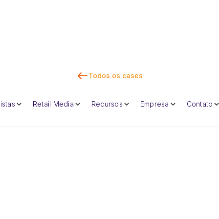
Todos os cases
Fal
istas
Retail Media
Recursos
Empresa
Contato
Dan Marc
CEO e cofunda