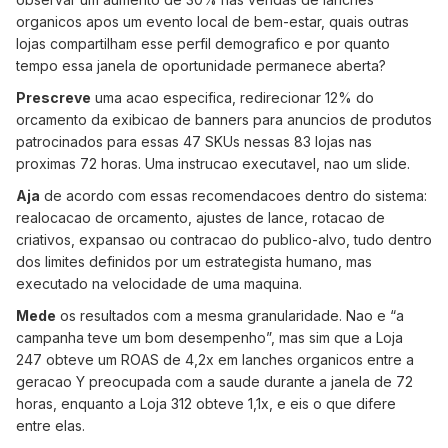
organicos apos um evento local de bem-estar, quais outras
lojas compartilham esse perfil demografico e por quanto
tempo essa janela de oportunidade permanece aberta?
Prescreve
uma acao especifica, redirecionar 12% do
orcamento da exibicao de banners para anuncios de produtos
patrocinados para essas 47 SKUs nessas 83 lojas nas
proximas 72 horas. Uma instrucao executavel, nao um slide.
Aja
de acordo com essas recomendacoes dentro do sistema:
realocacao de orcamento, ajustes de lance, rotacao de
criativos, expansao ou contracao do publico-alvo, tudo dentro
dos limites definidos por um estrategista humano, mas
executado na velocidade de uma maquina.
Mede
os resultados com a mesma granularidade. Nao e “a
campanha teve um bom desempenho”, mas sim que a Loja
247 obteve um ROAS de 4,2x em lanches organicos entre a
geracao Y preocupada com a saude durante a janela de 72
horas, enquanto a Loja 312 obteve 1,1x, e eis o que difere
entre elas.