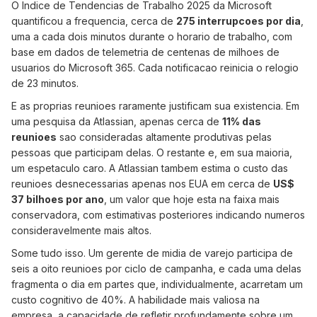
O Indice de Tendencias de Trabalho 2025 da Microsoft
quantificou a frequencia, cerca de
275 interrupcoes por dia
,
uma a cada dois minutos durante o horario de trabalho, com
base em dados de telemetria de centenas de milhoes de
usuarios do Microsoft 365. Cada notificacao reinicia o relogio
de 23 minutos.
E as proprias reunioes raramente justificam sua existencia. Em
uma pesquisa da Atlassian, apenas cerca de
11% das
reunioes
sao consideradas altamente produtivas pelas
pessoas que participam delas. O restante e, em sua maioria,
um espetaculo caro. A Atlassian tambem estima o custo das
reunioes desnecessarias apenas nos EUA em cerca de
US$
37 bilhoes por ano
, um valor que hoje esta na faixa mais
conservadora, com estimativas posteriores indicando numeros
consideravelmente mais altos.
Some tudo isso. Um gerente de midia de varejo participa de
seis a oito reunioes por ciclo de campanha, e cada uma delas
fragmenta o dia em partes que, individualmente, acarretam um
custo cognitivo de 40%. A habilidade mais valiosa na
empresa, a capacidade de refletir profundamente sobre um