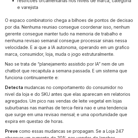
restricoes orcamentarias nos niveis de marca, categoria
e varejista
O espaco combinatorio chega a bilhoes de pontos de decisao
por dia. Nenhuma reuniao consegue coordenar isso, nenhum
gerente consegue manter tudo na memoria de trabalho e
nenhuma revisao semanal consegue processar sinais nessa
velocidade. E ai que a IA autonoma, operando em um grafico
marca, consumidor, loja, muda o jogo estruturalmente.
Nao se trata de “planejamento assistido por IA” nem de um
chatbot que recapitula a semana passada. E um sistema que
funciona continuamente e:
Detecta
mudancas no comportamento do consumidor no
nivel da loja e do SKU antes que elas aparecam em relatorios
agregados. Um pico nas vendas de leite vegetal em lojas
suburbanas nas manhas de terca-feira nao e uma tendencia
que surge em uma revisao mensal; e uma oportunidade que
expira em questao de horas.
Preve
como essas mudancas se propagam. Se a Loja 247
observar um aumento de 30% nas vendas de lanches