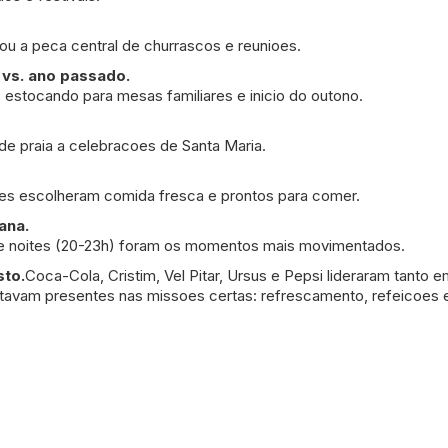
ou a peca central de churrascos e reunioes.
 vs. ano passado.
 estocando para mesas familiares e inicio do outono.
de praia a celebracoes de Santa Maria.
es escolheram comida fresca e prontos para comer.
ana.
) e noites (20-23h) foram os momentos mais movimentados.
to.
Coca-Cola, Cristim, Vel Pitar, Ursus e Pepsi lideraram tanto
avam presentes nas missoes certas: refrescamento, refeicoes e