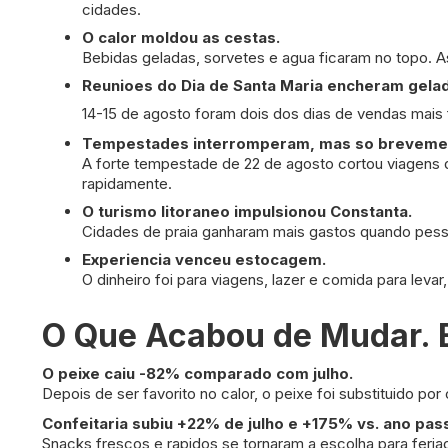
cidades.
O calor moldou as cestas.
Bebidas geladas, sorvetes e agua ficaram no topo. A
Reunioes do Dia de Santa Maria encheram gelad
14-15 de agosto foram dois dos dias de vendas mais f
Tempestades interromperam, mas so breveme
A forte tempestade de 22 de agosto cortou viagens 
rapidamente.
O turismo litoraneo impulsionou Constanta.
Cidades de praia ganharam mais gastos quando pesso
Experiencia venceu estocagem.
O dinheiro foi para viagens, lazer e comida para leva
O Que Acabou de Mudar. E
O peixe caiu -82% comparado com julho.
Depois de ser favorito no calor, o peixe foi substituido po
Confeitaria subiu +22% de julho e +175% vs. ano pas
Snacks frescos e rapidos se tornaram a escolha para feriad