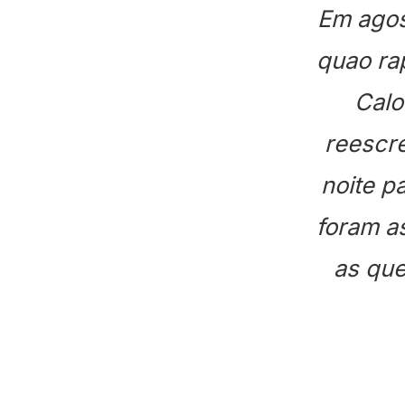
Em agos
quao ra
Calo
reescr
noite p
foram a
as que