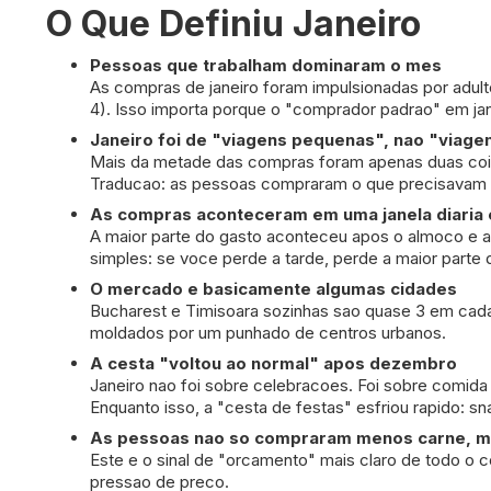
O Que Definiu Janeiro
Pessoas que trabalham dominaram o mes
As compras de janeiro foram impulsionadas por adu
4). Isso importa porque o "comprador padrao" em ja
Janeiro foi de "viagens pequenas", nao "viage
Mais da metade das compras foram apenas duas cois
Traducao: as pessoas compraram o que precisavam a
As compras aconteceram em uma janela diaria 
A maior parte do gasto aconteceu apos o almoco e an
simples: se voce perde a tarde, perde a maior parte
O mercado e basicamente algumas cidades
Bucharest e Timisoara sozinhas sao quase 3 em cada
moldados por um punhado de centros urbanos.
A cesta "voltou ao normal" apos dezembro
Janeiro nao foi sobre celebracoes. Foi sobre comida 
Enquanto isso, a "cesta de festas" esfriou rapido: s
As pessoas nao so compraram menos carne, 
Este e o sinal de "orcamento" mais claro de todo o 
pressao de preco.