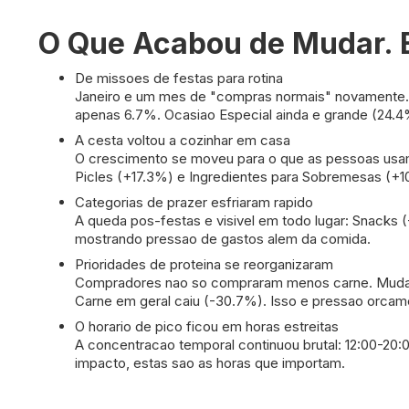
O Que Acabou de Mudar. E
De missoes de festas para rotina
Janeiro e um mes de "compras normais" novamente.
apenas 6.7%. Ocasiao Especial ainda e grande (24.4
A cesta voltou a cozinhar em casa
O crescimento se moveu para o que as pessoas usam 
Picles (+17.3%) e Ingredientes para Sobremesas (+1
Categorias de prazer esfriaram rapido
A queda pos-festas e visivel em todo lugar: Snacks 
mostrando pressao de gastos alem da comida.
Prioridades de proteina se reorganizaram
Compradores nao so compraram menos carne. Mudara
Carne em geral caiu (-30.7%). Isso e pressao orcame
O horario de pico ficou em horas estreitas
A concentracao temporal continuou brutal: 12:00-20
impacto, estas sao as horas que importam.