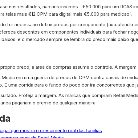
 base nos resultados, nao nos insumos. “€50.000 para um ROAS i
a telas mais €12 CPM para digital mais €5.000 para medicao”.
ando for necessario definir precos por componente (autoatendime
ofereca descontos em componentes individuais para fechar neg
aixos, e o mercado sempre se lembra do preco mais baixo que j
roprio preco, a area de compras assume o controle. A margem 
l Media em uma guerra de precos de CPM contra canais de midia
o. E uma corrida para o fundo do poco contra concorrentes que j
esultado. Proteja a margem. As marcas que compram Retail Media
unca pagariam o premio de qualquer maneira.
ada
ncipal que mostra o crescimento real das familias
de comprovacao da Retail Media