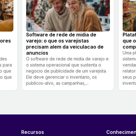
s
Software de rede de midia de
Plata
dores
varejo: o que os varejistas
que 
precisam alem da veiculacao de
comp
anuncios
Uma pl
ades
O software de rede de midia de varejo e
sistem
s para
o sistema operacional que sustenta o
vendam
 o que
negocio de publicidade de um varejista.
relato
 o que
Ele deve gerenciar o inventario, os
seus p
publicos-alvo, as campanhas,...
invent
Recursos
Conhecimen