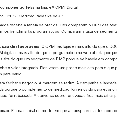
componente. Telas na loja: €X CPM. Digital:
o: +20%. Medicao: taxa fixa de €Z.
arca recebe a tabela de precos. Eles comparam o CPM das tela
m os benchmarks programaticos. Comparam a taxa de segmentac
 sao desfavoraveis.
O CPM nas lojas e mais alto do que o DOO
 digital e mais alto do que o programatico na web aberta porque 
is alta do que um segmento de DMP porque se baseia em compo
be o valor integrado. Eles veem um preco mais alto para o qu
 para baixo.
ra fechar o negocio. A margem se reduz. A campanha e lancada
da porque o complemento de medicao foi removido para economi
ao foi rebaixada. A conversa sobre renovacao fica mais dificil 
acao.
E uma espiral de morte em que a transparencia dos compo