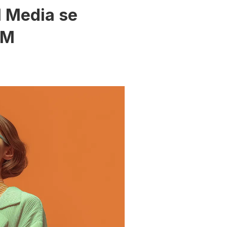
l Media se
PM