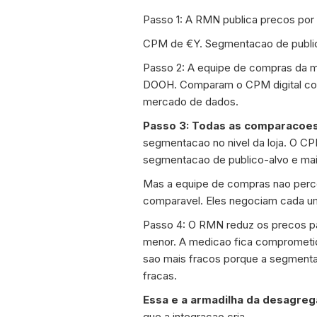
Passo 1: A RMN publica precos por 
CPM de €Y. Segmentacao de public
Passo 2: A equipe de compras da m
DOOH. Comparam o CPM digital co
mercado de dados.
Passo 3: Todas as comparacoes
segmentacao no nivel da loja. O CPM
segmentacao de publico-alvo e ma
Mas a equipe de compras nao perce
comparavel. Eles negociam cada um
Passo 4: O RMN reduz os precos pa
menor. A medicao fica comprometi
sao mais fracos porque a segmentac
fracas.
Essa e a armadilha da desagreg
que a integracao cria.