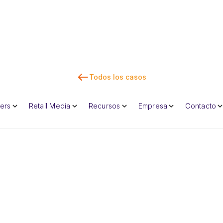
Todos los casos
Con
lers
Retail Media
Recursos
Empresa
Contacto
Dan Marc
CEO y cofunda