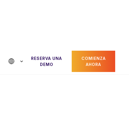
RESERVA UNA
COMIENZA
tactanos
DEMO
AHORA
Paul Gheorghiu
dor
CRO y cofundador