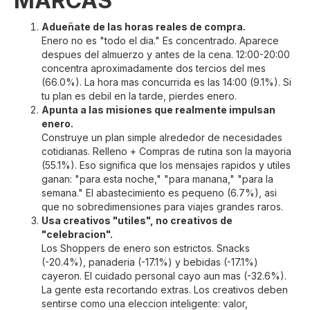
MARCAS
Adueñate de las horas reales de compra.
Enero no es "todo el dia." Es concentrado. Aparece
despues del almuerzo y antes de la cena. 12:00-20:00
concentra aproximadamente dos tercios del mes
(66.0%). La hora mas concurrida es las 14:00 (9.1%). Si
tu plan es debil en la tarde, pierdes enero.
Apunta a las misiones que realmente impulsan
enero.
Construye un plan simple alrededor de necesidades
cotidianas. Relleno + Compras de rutina son la mayoria
(55.1%). Eso significa que los mensajes rapidos y utiles
ganan: "para esta noche," "para manana," "para la
semana." El abastecimiento es pequeno (6.7%), asi
que no sobredimensiones para viajes grandes raros.
Usa creativos "utiles", no creativos de
"celebracion".
Los Shoppers de enero son estrictos. Snacks
(-20.4%), panaderia (-17.1%) y bebidas (-17.1%)
cayeron. El cuidado personal cayo aun mas (-32.6%).
La gente esta recortando extras. Los creativos deben
sentirse como una eleccion inteligente: valor,