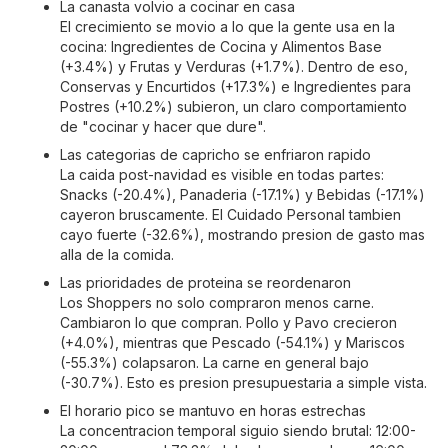
La canasta volvio a cocinar en casa
El crecimiento se movio a lo que la gente usa en la
cocina: Ingredientes de Cocina y Alimentos Base
(+3.4%) y Frutas y Verduras (+1.7%). Dentro de eso,
Conservas y Encurtidos (+17.3%) e Ingredientes para
Postres (+10.2%) subieron, un claro comportamiento
de "cocinar y hacer que dure".
Las categorias de capricho se enfriaron rapido
La caida post-navidad es visible en todas partes:
Snacks (-20.4%), Panaderia (-17.1%) y Bebidas (-17.1%)
cayeron bruscamente. El Cuidado Personal tambien
cayo fuerte (-32.6%), mostrando presion de gasto mas
alla de la comida.
Las prioridades de proteina se reordenaron
Los Shoppers no solo compraron menos carne.
Cambiaron lo que compran. Pollo y Pavo crecieron
(+4.0%), mientras que Pescado (-54.1%) y Mariscos
(-55.3%) colapsaron. La carne en general bajo
(-30.7%). Esto es presion presupuestaria a simple vista.
El horario pico se mantuvo en horas estrechas
La concentracion temporal siguio siendo brutal: 12:00-