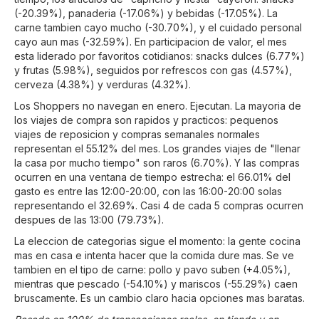
(-20.39%), panaderia (-17.06%) y bebidas (-17.05%). La
carne tambien cayo mucho (-30.70%), y el cuidado personal
cayo aun mas (-32.59%). En participacion de valor, el mes
esta liderado por favoritos cotidianos: snacks dulces (6.77%)
y frutas (5.98%), seguidos por refrescos con gas (4.57%),
cerveza (4.38%) y verduras (4.32%).
Los Shoppers no navegan en enero. Ejecutan. La mayoria de
los viajes de compra son rapidos y practicos: pequenos
viajes de reposicion y compras semanales normales
representan el 55.12% del mes. Los grandes viajes de "llenar
la casa por mucho tiempo" son raros (6.70%). Y las compras
ocurren en una ventana de tiempo estrecha: el 66.01% del
gasto es entre las 12:00-20:00, con las 16:00-20:00 solas
representando el 32.69%. Casi 4 de cada 5 compras ocurren
despues de las 13:00 (79.73%).
La eleccion de categorias sigue el momento: la gente cocina
mas en casa e intenta hacer que la comida dure mas. Se ve
tambien en el tipo de carne: pollo y pavo suben (+4.05%),
mientras que pescado (-54.10%) y mariscos (-55.29%) caen
bruscamente. Es un cambio claro hacia opciones mas baratas.