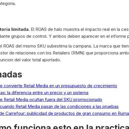
ategoria.
oria limitada.
El ROAS de halo muestra el impacto real en la ce
ante grupos de control. Y ambos deben aparecer en el informe p
 el ROAS del mismo SKU subestima la campana. La marca que tien
estor de relaciones con los Retailers (RMN) que proporciona ambo
funcion del valor total aportado.
onadas
ue convierte Retail Media en un presupuesto de crecimiento
ifas: la diferencia entre un precio y un sistema
ue Retail Media ocultan fuera del SKU promocionado
: cuando Retail Media pasan de las condiciones a las pruebas
de Carrefour: publicidad de productos de gran consumo en Ruma
omo funciona esto en la practic