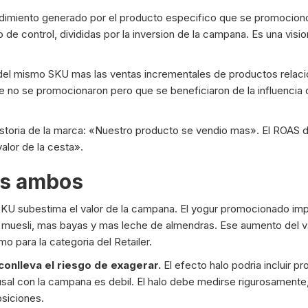
dimiento generado por el producto especifico que se promociono
e control, divididas por la inversion de la campana. Es una visio
 del mismo SKU mas las ventas incrementales de productos relaci
no se promocionaron pero que se beneficiaron de la influencia 
toria de la marca: «Nuestro producto se vendio mas». El ROAS de 
lor de la cesta».
as ambos
KU subestima el valor de la campana. El yogur promocionado imp
esli, mas bayas y mas leche de almendras. Ese aumento del valor
mo para la categoria del Retailer.
conlleva el riesgo de exagerar.
El efecto halo podria incluir p
ausal con la campana es debil. El halo debe medirse rigurosament
osiciones.