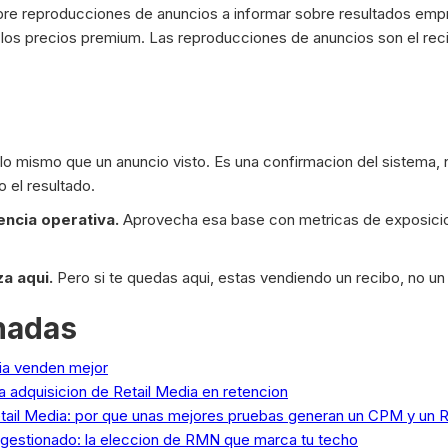
re reproducciones de anuncios a informar sobre resultados empre
 los precios premium. Las reproducciones de anuncios son el rec
 lo mismo que un anuncio visto. Es una confirmacion del sistema, n
o el resultado.
encia operativa.
Aprovecha esa base con metricas de exposici
a aqui.
Pero si te quedas aqui, estas vendiendo un recibo, no un 
onadas
ia venden mejor
la adquisicion de Retail Media en retencion
tail Media: por que unas mejores pruebas generan un CPM y un 
o gestionado: la eleccion de RMN que marca tu techo