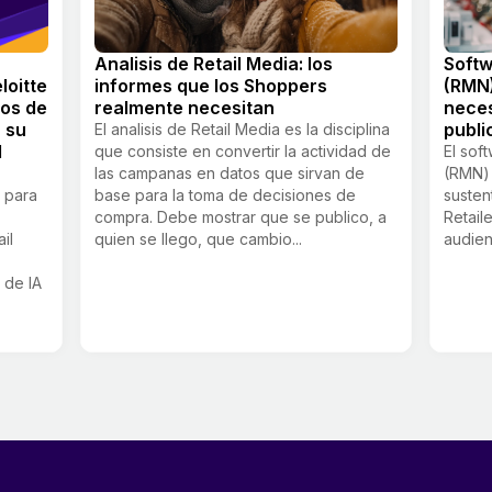
Analisis de Retail Media: los
Softw
loitte
informes que los Shoppers
(RMN)
ios de
realmente necesitan
neces
 su
publi
El analisis de Retail Media es la disciplina
l
que consiste en convertir la actividad de
El sof
las campanas en datos que sirvan de
(RMN) 
 para
base para la toma de decisiones de
susten
compra. Debe mostrar que se publico, a
Retail
il
quien se llego, que cambio...
audien
a de IA