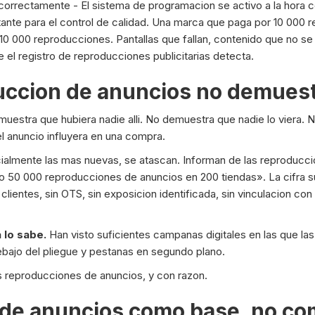
correctamente - El sistema de programacion se activo a la hora c
tante para el control de calidad. Una marca que paga por 10 000
10 000 reproducciones. Pantallas que fallan, contenido que no se
el registro de reproducciones publicitarias detecta.
duccion de anuncios no demues
uestra que hubiera nadie alli. No demuestra que nadie lo viera. 
l anuncio influyera en una compra.
lmente las mas nuevas, se atascan. Informan de las reproducc
50 000 reproducciones de anuncios en 200 tiendas». La cifra su
lientes, sin OTS, sin exposicion identificada, sin vinculacion co
 lo sabe.
Han visto suficientes campanas digitales en las que las
ebajo del pliegue y pestanas en segundo plano.
s reproducciones de anuncios, y con razon.
 de anuncios como base, no co