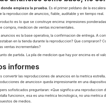
 donde empieza la prueba.
Es el primer peldano de la escaler
 la reproduccion de anuncios, fiable, auditable y en tiempo real.
 producto es lo que se construye encima: impresiones ponderadas 
 de compra, medicion de ventas incrementales.
e anuncios es la base operativa, la confirmacion de entrega. A con
 estaban en la tienda durante la reproduccion? Que compraron? 
las ventas incrementales?
unto de partida. La pila de medicion que hay por encima es el valo
los informes
 convertir las reproducciones de anuncios en la metrica estrella.
producciones de anuncios» queda impresionante en una diapositiva
ers sofisticados preguntaran: «Que significa una reproduccion d
antalla funciono», esa es una metrica tecnologica, no una metrica 
upuestos de medios.