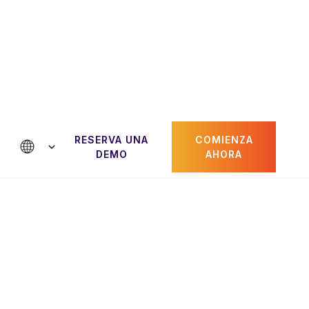
RESERVA UNA
COMIENZA
tactanos
DEMO
AHORA
Paul Gheorghiu
dor
CRO y cofundador