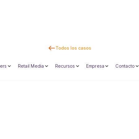
Todos los casos
Con
lers
Retail Media
Recursos
Empresa
Contacto
Dan Marc
CEO y cofunda