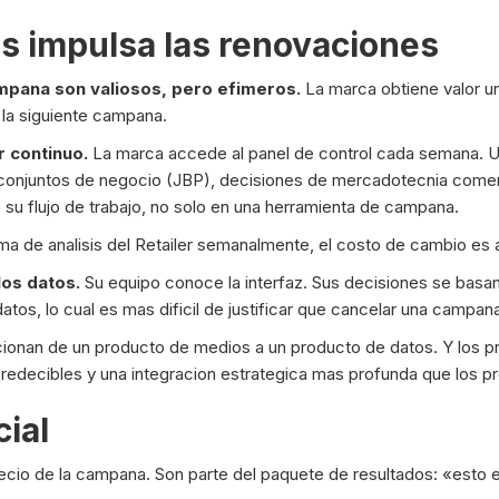
sis impulsa las renovaciones
ampana son valiosos, pero efimeros.
La marca obtiene valor un
 la siguiente campana.
r continuo.
La marca accede al panel de control cada semana. Uti
s conjuntos de negocio (JBP), decisiones de mercadotecnia comerc
 su flujo de trabajo, no solo en una herramienta de campana.
rma de analisis del Retailer semanalmente, el costo de cambio es a
los datos.
Su equipo conoce la interfaz. Sus decisiones se basan 
 datos, lo cual es mas dificil de justificar que cancelar una campan
cionan de un producto de medios a un producto de datos. Y los p
predecibles y una integracion estrategica mas profunda que los 
ial
precio de la campana. Son parte del paquete de resultados: «esto 