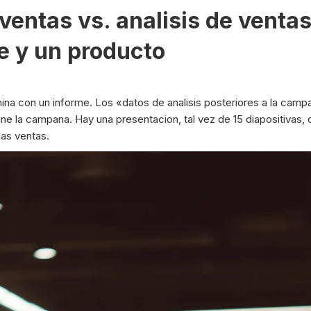
ventas vs. analisis de ventas:
e y un producto
na con un informe. Los «datos de analisis posteriores a la campa
 la campana. Hay una presentacion, tal vez de 15 diapositivas, 
las ventas.