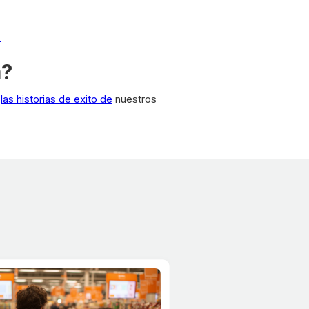
s
a?
a
las historias de exito de
nuestros