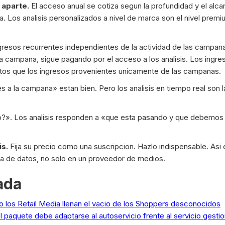
 aparte.
El acceso anual se cotiza segun la profundidad y el alcan
. Los analisis personalizados a nivel de marca son el nivel premi
resos recurrentes independientes de la actividad de las campanas
a campana, sigue pagando por el acceso a los analisis. Los ingr
tos que los ingresos provenientes unicamente de las campanas.
s a la campana» estan bien. Pero los analisis en tiempo real son l
o?». Los analisis responden a «que esta pasando y que debemos 
is.
Fija su precio como una suscripcion. Hazlo indispensable. Asi
ca de datos, no solo en un proveedor de medios.
ada
 los Retail Media llenan el vacio de los Shoppers desconocidos
l paquete debe adaptarse al autoservicio frente al servicio gesti