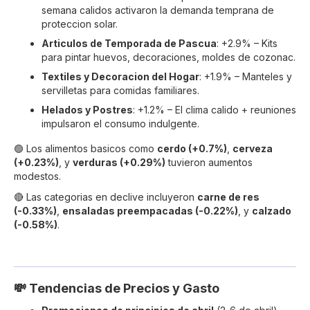
semana calidos activaron la demanda temprana de
proteccion solar.
Articulos de Temporada de Pascua
: +2.9% – Kits
para pintar huevos, decoraciones, moldes de cozonac.
Textiles y Decoracion del Hogar
: +1.9% – Manteles y
servilletas para comidas familiares.
Helados y Postres
: +1.2% – El clima calido + reuniones
impulsaron el consumo indulgente.
🟢 Los alimentos basicos como
cerdo (+0.7%)
,
cerveza
(+0.23%)
, y
verduras (+0.29%)
tuvieron aumentos
modestos.
🔴 Las categorias en declive incluyeron
carne de res
(-0.33%)
,
ensaladas preempacadas (-0.22%)
, y
calzado
(-0.58%)
.
💸 Tendencias de Precios y Gasto