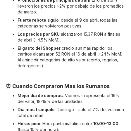
Promociones de principios de abril
(2-6 de abril)
llevaron los precios ~2% por debajo de los promedios
de marzo.
Fuerte rebote
siguio: desde el 9 de abril, todas las
categorias se volvieron positivas.
Los precios por SKU
alcanzaron 15.37 RON a finales
de abril (+4.5% MoM).
El gasto del Shopper
crecio aun mas rapido: los
carritos alcanzaron 52 RON el 16 de abril (+24% MoM)
AI coincidir categorias de alto valor (cerdo, regalos,
detergentes).
⏰ Cuando Compraron Mas los Rumanos
Mejor dia de compras
: Viernes – representa el 19%
del valor, 18-19% de las unidades.
Dia mas tranquilo
: Domingo – solo el 7% del volumen
total de retail.
Horas pico
: Hora punta matutina entre
10:00–13:00
(hasta 10% por hora).