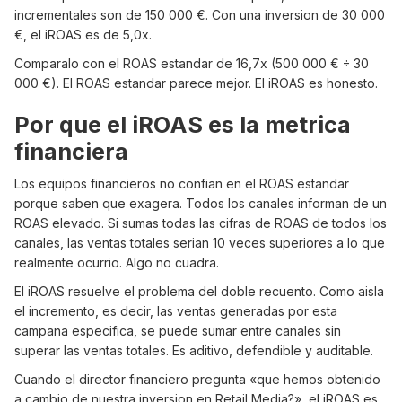
incrementales son de 150 000 €. Con una inversion de 30 000
€, el iROAS es de 5,0x.
Comparalo con el ROAS estandar de 16,7x (500 000 € ÷ 30
000 €). El ROAS estandar parece mejor. El iROAS es honesto.
Por que el iROAS es la metrica
financiera
Los equipos financieros no confian en el ROAS estandar
porque saben que exagera. Todos los canales informan de un
ROAS elevado. Si sumas todas las cifras de ROAS de todos los
canales, las ventas totales serian 10 veces superiores a lo que
realmente ocurrio. Algo no cuadra.
El iROAS resuelve el problema del doble recuento. Como aisla
el incremento, es decir, las ventas generadas por esta
campana especifica, se puede sumar entre canales sin
superar las ventas totales. Es aditivo, defendible y auditable.
Cuando el director financiero pregunta «que hemos obtenido
a cambio de nuestra inversion en Retail Media?», el iROAS es