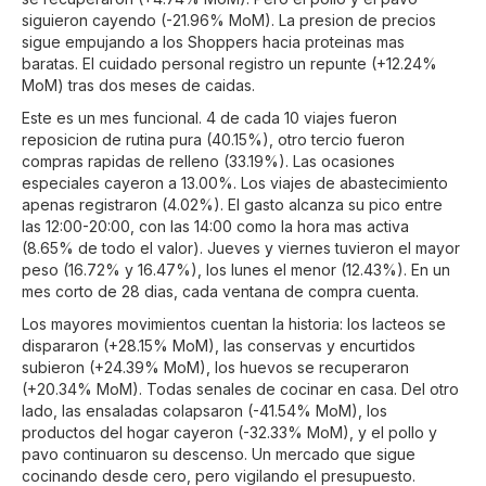
siguieron cayendo (-21.96% MoM). La presion de precios
sigue empujando a los Shoppers hacia proteinas mas
baratas. El cuidado personal registro un repunte (+12.24%
MoM) tras dos meses de caidas.
Este es un mes funcional. 4 de cada 10 viajes fueron
reposicion de rutina pura (40.15%), otro tercio fueron
compras rapidas de relleno (33.19%). Las ocasiones
especiales cayeron a 13.00%. Los viajes de abastecimiento
apenas registraron (4.02%). El gasto alcanza su pico entre
las 12:00-20:00, con las 14:00 como la hora mas activa
(8.65% de todo el valor). Jueves y viernes tuvieron el mayor
peso (16.72% y 16.47%), los lunes el menor (12.43%). En un
mes corto de 28 dias, cada ventana de compra cuenta.
Los mayores movimientos cuentan la historia: los lacteos se
dispararon (+28.15% MoM), las conservas y encurtidos
subieron (+24.39% MoM), los huevos se recuperaron
(+20.34% MoM). Todas senales de cocinar en casa. Del otro
lado, las ensaladas colapsaron (-41.54% MoM), los
productos del hogar cayeron (-32.33% MoM), y el pollo y
pavo continuaron su descenso. Un mercado que sigue
cocinando desde cero, pero vigilando el presupuesto.