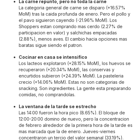
La carne repunto, pero no toda la carne
La categoria general de carne se disparo (+16.57%
MoM) tras la caida profunda de enero. Pero el pollo y
el pavo siguieron cayendo (-21.96% MoM). Los
Shoppers estan comprando mas cerdo (2.27% de
participacion en valor) y salchichas empacadas
(2.88%), menos aves. El cambio hacia opciones mas
baratas sigue siendo el patron.
Cocinar en casa se intensifico
Los lacteos explotaron (+28.15% MoM), los huevos se
recuperaron (+20.34% MoM), las conservas y
encurtidos subieron (+24.39% MoM). La pasteleria
crecio (+14.06% MoM). Estas no son categorias de
snacking. Son ingredientes. La gente esta preparando
comidas, no comprandolas.
La ventana de la tarde se estrecho
Las 14:00 fueron la hora pico (8.65%). El bloque de
12:00-20:00 domino de nuevo, pero la concentracion
de febrero alrededor de la primera hora de la tarde es
mas marcada que la de enero. Jueves-viernes
concentraron un tercio del valor semanal (33.19%).