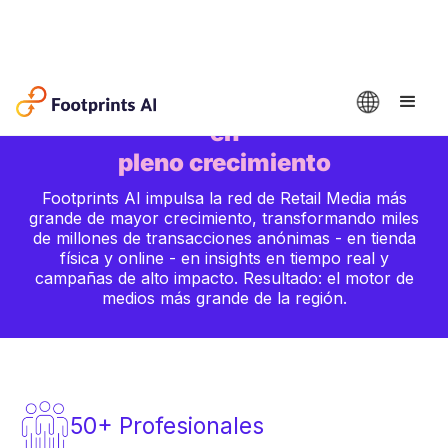
Tu puerta de entrada a una
carrera
en
pleno crecimiento
Footprints AI impulsa la red de Retail Media más
grande de mayor crecimiento, transformando miles
de millones de transacciones anónimas - en tienda
física y online - en insights en tiempo real y
campañas de alto impacto. Resultado: el motor de
medios más grande de la región.
50+ Profesionales