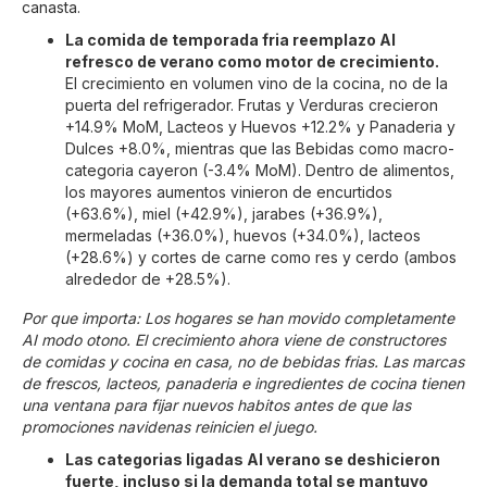
canasta.
La comida de temporada fria reemplazo AI
refresco de verano como motor de crecimiento.
El crecimiento en volumen vino de la cocina, no de la
puerta del refrigerador. Frutas y Verduras crecieron
+14.9% MoM, Lacteos y Huevos +12.2% y Panaderia y
Dulces +8.0%, mientras que las Bebidas como macro-
categoria cayeron (-3.4% MoM). Dentro de alimentos,
los mayores aumentos vinieron de encurtidos
(+63.6%), miel (+42.9%), jarabes (+36.9%),
mermeladas (+36.0%), huevos (+34.0%), lacteos
(+28.6%) y cortes de carne como res y cerdo (ambos
alrededor de +28.5%).
Por que importa: Los hogares se han movido completamente
AI modo otono. El crecimiento ahora viene de constructores
de comidas y cocina en casa, no de bebidas frias. Las marcas
de frescos, lacteos, panaderia e ingredientes de cocina tienen
una ventana para fijar nuevos habitos antes de que las
promociones navidenas reinicien el juego.
Las categorias ligadas AI verano se deshicieron
fuerte, incluso si la demanda total se mantuvo