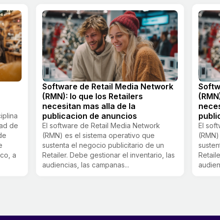
Software de Retail Media Network
Softw
(RMN): lo que los Retailers
(RMN)
necesitan mas alla de la
neces
publicacion de anuncios
publi
iplina
dad de
El software de Retail Media Network
El sof
de
(RMN) es el sistema operativo que
(RMN) 
e
sustenta el negocio publicitario de un
susten
co, a
Retailer. Debe gestionar el inventario, las
Retail
audiencias, las campanas...
audien