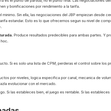
rifa es el punto de partida, no el punto final. Las negociaciones d
 y bonificaciones por rendimiento a la tarifa.
e el minimo. Sin ella, las negociaciones del JBP empiezan desde cer
arifa estandar. Esto es lo que ofrecemos segun su nivel de compr
».
turada.
Produce resultados predecibles para ambas partes. Y pro
 hoc.
ucto. Si es solo una lista de CPM, perderas el control sobre los p
ctos por niveles, logica especifica por canal, mecanica de volu
Hazla evolucionar con el mercado.
ego. Si las estableces bien, el juego es rentable. Si las establece
onadas