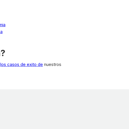
nia
ia
a?
a
los casos de exito de
nuestros