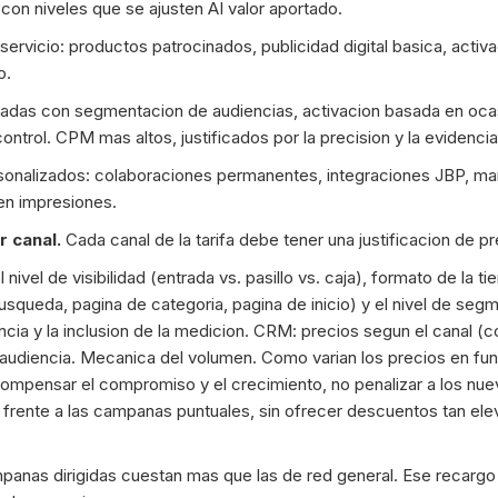
, con niveles que se ajusten AI valor aportado.
ervicio: productos patrocinados, publicidad digital basica, act
o.
as con segmentacion de audiencias, activacion basada en ocasi
trol. CPM mas altos, justificados por la precision y la evidencia
onalizados: colaboraciones permanentes, integraciones JBP, ma
en impresiones.
r canal.
Cada canal de la tarifa debe tener una justificacion de pr
nivel de visibilidad (entrada vs. pasillo vs. caja), formato de la ti
usqueda, pagina de categoria, pagina de inicio) y el nivel de segm
ncia y la inclusion de la medicion. CRM: precios segun el canal (c
a audiencia. Mecanica del volumen. Como varian los precios en f
pensar el compromiso y el crecimiento, no penalizar a los nuev
 frente a las campanas puntuales, sin ofrecer descuentos tan el
anas dirigidas cuestan mas que las de red general. Ese recargo re