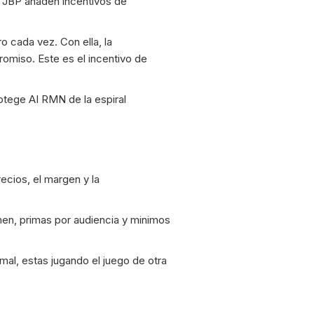
el JBP anaden incentivos de
o cada vez. Con ella, la
omiso. Este es el incentivo de
tege AI RMN de la espiral
recios, el margen y la
men, primas por audiencia y minimos
s mal, estas jugando el juego de otra