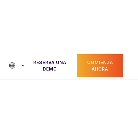
RESERVA UNA
COMIENZA
tactanos
DEMO
AHORA
Paul Gheorghiu
dor
CRO y cofundador