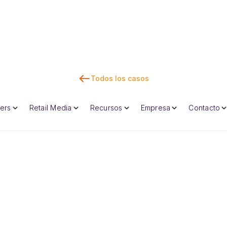
Todos los casos
lers
Retail Media
Recursos
Empresa
Contacto
Con
Dan Marc
CEO y cofunda