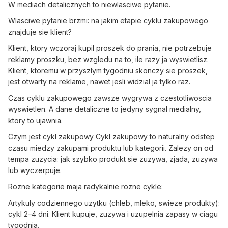
W mediach detalicznych to niewlasciwe pytanie.
Wlasciwe pytanie brzmi: na jakim etapie cyklu zakupowego
znajduje sie klient?
Klient, ktory wczoraj kupil proszek do prania, nie potrzebuje
reklamy proszku, bez wzgledu na to, ile razy ja wyswietlisz.
Klient, ktoremu w przyszlym tygodniu skonczy sie proszek,
jest otwarty na reklame, nawet jesli widzial ja tylko raz.
Czas cyklu zakupowego zawsze wygrywa z czestotliwoscia
wyswietlen. A dane detaliczne to jedyny sygnal medialny,
ktory to ujawnia.
Czym jest cykl zakupowy Cykl zakupowy to naturalny odstep
czasu miedzy zakupami produktu lub kategorii. Zalezy on od
tempa zuzycia: jak szybko produkt sie zuzywa, zjada, zuzywa
lub wyczerpuje.
Rozne kategorie maja radykalnie rozne cykle:
Artykuly codziennego uzytku (chleb, mleko, swieze produkty):
cykl 2–4 dni. Klient kupuje, zuzywa i uzupelnia zapasy w ciagu
tygodnia.