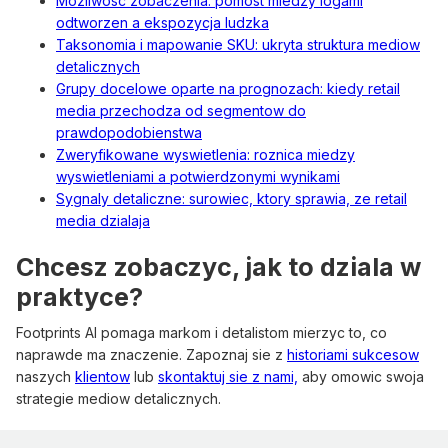
Mozliwosc zobaczenia: pomost miedzy logami
odtworzen a ekspozycja ludzka
Taksonomia i mapowanie SKU: ukryta struktura mediow
detalicznych
Grupy docelowe oparte na prognozach: kiedy retail
media przechodza od segmentow do
prawdopodobienstwa
Zweryfikowane wyswietlenia: roznica miedzy
wyswietleniami a potwierdzonymi wynikami
Sygnaly detaliczne: surowiec, ktory sprawia, ze retail
media dzialaja
Chcesz zobaczyc, jak to dziala w
praktyce?
Footprints AI pomaga markom i detalistom mierzyc to, co
naprawde ma znaczenie. Zapoznaj sie z
historiami sukcesow
naszych
klientow
lub
skontaktuj sie z nami,
aby omowic swoja
strategie mediow detalicznych.