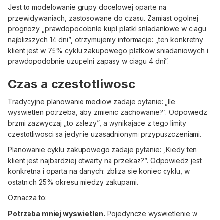
Jest to modelowanie grupy docelowej oparte na
przewidywaniach, zastosowane do czasu. Zamiast ogolnej
prognozy „prawdopodobnie kupi platki sniadaniowe w ciagu
najblizszych 14 dni”, otrzymujemy informacje: „ten konkretny
klient jest w 75% cyklu zakupowego platkow sniadaniowych i
prawdopodobnie uzupelni zapasy w ciagu 4 dni”.
Czas a czestotliwosc
Tradycyjne planowanie mediow zadaje pytanie: „Ile
wyswietlen potrzeba, aby zmienic zachowanie?”. Odpowiedz
brzmi zazwyczaj „to zalezy”, a wynikajace z tego limity
czestotliwosci sa jedynie uzasadnionymi przypuszczeniami.
Planowanie cyklu zakupowego zadaje pytanie: „Kiedy ten
klient jest najbardziej otwarty na przekaz?”. Odpowiedz jest
konkretna i oparta na danych: zbliza sie koniec cyklu, w
ostatnich 25% okresu miedzy zakupami.
Oznacza to:
Potrzeba mniej wyswietlen.
Pojedyncze wyswietlenie w