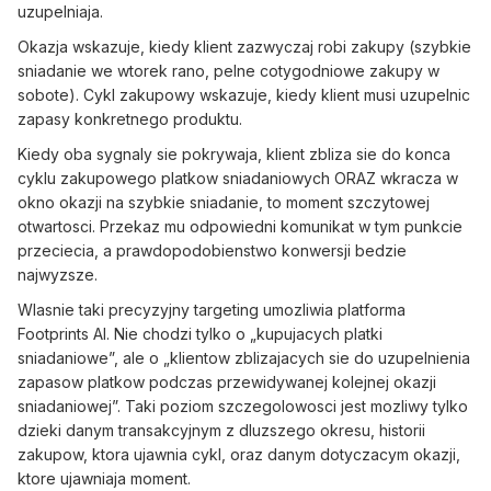
uzupelniaja.
Okazja wskazuje, kiedy klient zazwyczaj robi zakupy (szybkie
sniadanie we wtorek rano, pelne cotygodniowe zakupy w
sobote). Cykl zakupowy wskazuje, kiedy klient musi uzupelnic
zapasy konkretnego produktu.
Kiedy oba sygnaly sie pokrywaja, klient zbliza sie do konca
cyklu zakupowego platkow sniadaniowych ORAZ wkracza w
okno okazji na szybkie sniadanie, to moment szczytowej
otwartosci. Przekaz mu odpowiedni komunikat w tym punkcie
przeciecia, a prawdopodobienstwo konwersji bedzie
najwyzsze.
Wlasnie taki precyzyjny targeting umozliwia platforma
Footprints AI. Nie chodzi tylko o „kupujacych platki
sniadaniowe”, ale o „klientow zblizajacych sie do uzupelnienia
zapasow platkow podczas przewidywanej kolejnej okazji
sniadaniowej”. Taki poziom szczegolowosci jest mozliwy tylko
dzieki danym transakcyjnym z dluzszego okresu, historii
zakupow, ktora ujawnia cykl, oraz danym dotyczacym okazji,
ktore ujawniaja moment.