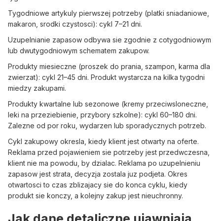
Tygodniowe artykuly pierwszej potrzeby (platki sniadaniowe,
makaron, srodki czystosci): cykl 7–21 dni.
Uzupelnianie zapasow odbywa sie zgodnie z cotygodniowym
lub dwutygodniowym schematem zakupow.
Produkty miesieczne (proszek do prania, szampon, karma dla
zwierzat): cykl 21–45 dni. Produkt wystarcza na kilka tygodni
miedzy zakupami.
Produkty kwartalne lub sezonowe (kremy przeciwsloneczne,
leki na przeziebienie, przybory szkolne): cykl 60–180 dni.
Zalezne od por roku, wydarzen lub sporadycznych potrzeb.
Cykl zakupowy okresla, kiedy klient jest otwarty na oferte.
Reklama przed pojawieniem sie potrzeby jest przedwczesna,
klient nie ma powodu, by dzialac. Reklama po uzupelnieniu
zapasow jest strata, decyzja zostala juz podjeta. Okres
otwartosci to czas zblizajacy sie do konca cyklu, kiedy
produkt sie konczy, a kolejny zakup jest nieuchronny.
Jak dane detaliczne ujawniaja