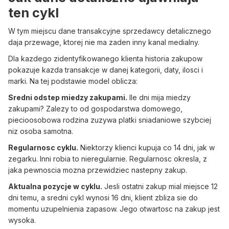
ten cykl
W tym miejscu dane transakcyjne sprzedawcy detalicznego
daja przewage, ktorej nie ma zaden inny kanal medialny.
Dla kazdego zidentyfikowanego klienta historia zakupow
pokazuje kazda transakcje w danej kategorii, daty, ilosci i
marki. Na tej podstawie model oblicza:
Sredni odstep miedzy zakupami.
Ile dni mija miedzy
zakupami? Zalezy to od gospodarstwa domowego,
piecioosobowa rodzina zuzywa platki sniadaniowe szybciej
niz osoba samotna.
Regularnosc cyklu.
Niektorzy klienci kupuja co 14 dni, jak w
zegarku. Inni robia to nieregularnie. Regularnosc okresla, z
jaka pewnoscia mozna przewidziec nastepny zakup.
Aktualna pozycje w cyklu.
Jesli ostatni zakup mial miejsce 12
dni temu, a sredni cykl wynosi 16 dni, klient zbliza sie do
momentu uzupelnienia zapasow. Jego otwartosc na zakup jest
wysoka.