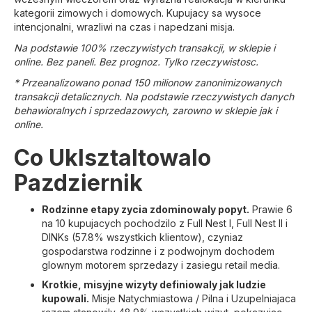
kategorii zimowych i domowych. Kupujacy sa wysoce
intencjonalni, wrazliwi na czas i napedzani misja.
Na podstawie 100% rzeczywistych transakcji, w sklepie i
online. Bez paneli. Bez prognoz. Tylko rzeczywistosc.
* Przeanalizowano ponad 150 milionow zanonimizowanych
transakcji detalicznych. Na podstawie rzeczywistych danych
behawioralnych i sprzedazowych, zarowno w sklepie jak i
online.
Co Uklsztaltowalo
Pazdziernik
Rodzinne etapy zycia zdominowaly popyt.
Prawie 6
na 10 kupujacych pochodzilo z Full Nest I, Full Nest II i
DINKs (57.8% wszystkich klientow), czyniaz
gospodarstwa rodzinne i z podwojnym dochodem
glownym motorem sprzedazy i zasiegu retail media.
Krotkie, misyjne wizyty definiowaly jak ludzie
kupowali.
Misje Natychmiastowa / Pilna i Uzupelniajaca