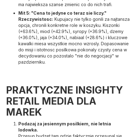
ma najwieksza szanse zmienic co do nich trafi.
Mit 5: "Cena to jedyne co teraz sie liczy."
Rzeczywistosc:
Kupujacy nie tylko gonili za najtansza
opcja, chronili konkretne role w koszyku. Kiszonki
(+63.6%), miod (+42.9%), syropy (+36.9%), dzemy
(+36.0%), jaja (+34.0%), nabiaal (+28.6%) i kluczowe
kawalki miesa wszystkie mocno wzrosly. Dopasowanie
do misji i istotnosc posilkowa pokonaly czysty cena w
decydowaniu co pozostalo "nie do negocjacji" w
pazdzierniku.
PRAKTYCZNE INSIGHTY
RETAIL MEDIA DLA
MAREK
Podazaj za jesiennym posilkiem, nie letnia
lodowka.
Przesun budzet tam gdzie faktycznie przesunal sie