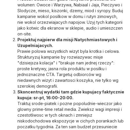
wolumen: Owoce i Warzywa, Nabiaal i Jaja, Pieczywo i
Slodycze, mieso, kiszonki, dzemy, miod i syropy. Buduj
kampanie wokol posilkow w domu i rutyn zimowych,
nie wokol orzezwiajacych napojow. Uzyj tych kategorii
jako kotwic dla ekranow w sklepie, audio i umieszczen
on-site.
Projektuj najpierw dla misji Natychmiastowych i
Uzupelniajacych.
Prawie polowa wszystkich wizyt byla krotka i celowa.
Strukturyzuj kampanie by rozwiazywac misje
"dzisiejsza kolacja" i "brakuje nam jednej rzeczy":
proste kretywy, jasna rola produktu w posilku i
jednoznaczne CTA. Targetuj odbiorców wg
niedawnych wizyt i zawartosci koszyka, nie tylko wg
szerokiej demografii.
Skoncentruj wydatki tam gdzie kupujacy faktycznie
kupuja: sr-pt, 16:00-20:00.
Traktuj srode-piatek i pozne popoludnie-wieczor jako
glowny prime-time retail media. Zwieksz wagi impresji i
czestotliwosc w tych oknach i zmniejsz
niskodochodowa ekspozycje w cichych porankach lub
poczatku tygodnia. Za ten sam budzet przesuniecie