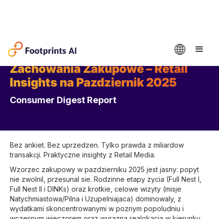
Zachowania Zakupowe – Retail
Insights na Pazdziernik 2025
Consumer Digest Report
Bez ankiet. Bez uprzedzen. Tylko prawda z miliardow
transakcji. Praktyczne insighty z Retail Media.
Wzorzec zakupowy w pazdzierniku 2025 jest jasny: popyt
nie zwolnil, przesunal sie. Rodzinne etapy zycia (Full Nest I,
Full Nest II i DINKs) oraz krotkie, celowe wizyty (misje
Natychmiastowa/Pilna i Uzupelniajaca) dominowaly, z
wydatkami skoncentrowanymi w poznym popoludniu i
wczesnym wieczorem oraz wyrazna realokacja w kierunku