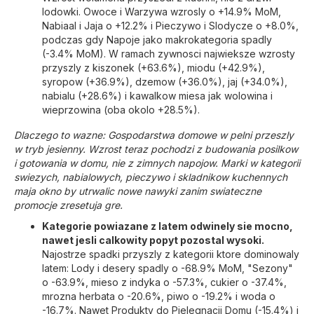
lodowki. Owoce i Warzywa wzrosly o +14.9% MoM,
Nabiaal i Jaja o +12.2% i Pieczywo i Slodycze o +8.0%,
podczas gdy Napoje jako makrokategoria spadly
(-3.4% MoM). W ramach zywnosci najwieksze wzrosty
przyszly z kiszonek (+63.6%), miodu (+42.9%),
syropow (+36.9%), dzemow (+36.0%), jaj (+34.0%),
nabialu (+28.6%) i kawalkow miesa jak wolowina i
wieprzowina (oba okolo +28.5%).
Dlaczego to wazne: Gospodarstwa domowe w pelni przeszly
w tryb jesienny. Wzrost teraz pochodzi z budowania posilkow
i gotowania w domu, nie z zimnych napojow. Marki w kategorii
swiezych, nabialowych, pieczywo i skladnikow kuchennych
maja okno by utrwalic nowe nawyki zanim swiateczne
promocje zresetuja gre.
Kategorie powiazane z latem odwinely sie mocno,
nawet jesli calkowity popyt pozostal wysoki.
Najostrze spadki przyszly z kategorii ktore dominowaly
latem: Lody i desery spadly o -68.9% MoM, "Sezony"
o -63.9%, mieso z indyka o -57.3%, cukier o -37.4%,
mrozna herbata o -20.6%, piwo o -19.2% i woda o
-16.7%. Nawet Produkty do Pielegnacji Domu (-15.4%) i