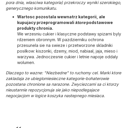
pora dnia, wlasciwa kategoria) przekroczy wyniki szerokiego,
generycznego komunikatu.
Wartosc pozostala wewnatrz kategorii, ale
kupujacy przeprogramowali
ktore
podstawowe
produkty chronia.
We wrzesniu cukier i klasyczne podstawy spizarni byly
rdzeniem obronnym. W pazdzierniku ochrona
przesunela sie na swieze i przetworzone skladniki
posilkow: kiszonki, dzemy, miod, nabiaal, jaja, mieso i
warzywa. Jednoczesnie cukier i letnie napoje oddaly
wolumen.
Dlaczego to wazne: "Niezbedne" to ruchomy cel. Marki ktore
zakladaja ze ubieglomiesieczne kategorie-bohaterowie
pozostana chronione sa narazone. Zwyciezcami sa ci ktorzy
nieustannie repozycjonuja sie jako niepodlegajace
negocjacjom w logice koszyka nastepnego miesiaca.