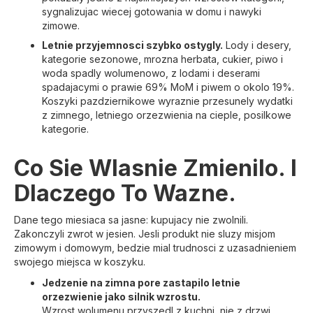
sygnalizujac wiecej gotowania w domu i nawyki
zimowe.
Letnie przyjemnosci szybko ostygly.
Lody i desery,
kategorie sezonowe, mrozna herbata, cukier, piwo i
woda spadly wolumenowo, z lodami i deserami
spadajacymi o prawie 69% MoM i piwem o okolo 19%.
Koszyki pazdziernikowe wyraznie przesunely wydatki
z zimnego, letniego orzezwienia na cieple, posilkowe
kategorie.
Co Sie Wlasnie Zmienilo. I
Dlaczego To Wazne.
Dane tego miesiaca sa jasne: kupujacy nie zwolnili.
Zakonczyli zwrot w jesien. Jesli produkt nie sluzy misjom
zimowym i domowym, bedzie mial trudnosci z uzasadnieniem
swojego miejsca w koszyku.
Jedzenie na zimna pore zastapilo letnie
orzezwienie jako silnik wzrostu.
Wzrost wolumenu przyszedl z kuchni, nie z drzwi