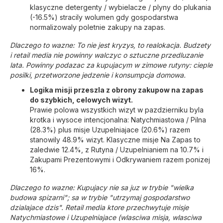
klasyczne detergenty / wybielacze / plyny do plukania
(-16.5%) stracily wolumen gdy gospodarstwa
normalizowaly poletnie zakupy na zapas.
Dlaczego to wazne: To nie jest kryzys, to realokacja. Budzety
i retail media nie powinny walczyc o sztuczne przedluzanie
lata. Powinny podazac za kupujacym w zimowe rutyny: cieple
posilki, przetworzone jedzenie i konsumpcja domowa.
Logika misji przeszla z obrony zakupow na zapas
do szybkich, celowych wizyt.
Prawie polowa wszystkich wizyt w pazdzierniku byla
krotka i wysoce intencjonalna: Natychmiastowa / Pilna
(28.3%) plus misje Uzupelniajace (20.6%) razem
stanowily 48.9% wizyt. Klasyczne misje Na Zapas to
zaledwie 12.4%, z Rutyna / Uzupelnianiem na 10.7% i
Zakupami Prezentowymi i Odkrywaniem razem ponizej
16%.
Dlaczego to wazne: Kupujacy nie sa juz w trybie "wielka
budowa spizarni"; sa w trybie "utrzymaj gospodarstwo
dzialajace dzis". Retail media ktore przechwytuje misje
Natychmiastowe i Uzupelniajace (wlasciwa misja, wlasciwa