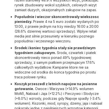
razem stanowily 48.9% wszystkich wizyt, pokazujac
rynek zbudowany wokol szybkich, celowych wizyt
zamiast duzych, okazjonalnych zakupow na zapas.
Popoludnie i wieczor skoncentrowaly wiekszosc
pieniedzy.
Prawie 4 na 5 euro zostalo wydanych po
13:00, z prawie jednym na trzy miedzy 16:00 a 20:00
(28.6% dziennej wartosci sprzedazy). Wplyw retail
media jest silnie przesuniety w kierunku poznego
popoludnia i wczesnego wieczoru.
Srodek i koniec tygodnia staly sie prawdziwym
tygodniem zakupowym.
Sroda, czwartek i piatek
skoncentrowaly nieco ponad 49% tygodniowej
sprzedazy, z samym piatkiem przejmujacym 17.6%
calkowitych wydatkow. Kampanie ktore nie sa
widoczne od srodka do konca tygodnia po prostu
traca polowe rynku.
Koszyk przeszedl z letnich napojow na jesienne
gotowanie.
Owoce i Warzywa (+14.9% wolumen
MoM), Nabiaal i Jaja (+12.2%) i Pieczywo i Slodycze
(+8.0%) wzrosly, podczas gdy Napoje spadly (-3.4%
wolumen). Kiszonki, miod, syropy, dzemy, jaja i nabiaal
pokazaly jedne z najsilniejszych wzrostow kategorii,