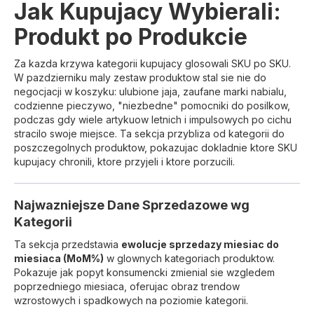
Jak Kupujacy Wybierali:
Produkt po Produkcie
Za kazda krzywa kategorii kupujacy glosowali SKU po SKU.
W pazdzierniku maly zestaw produktow stal sie nie do
negocjacji w koszyku: ulubione jaja, zaufane marki nabialu,
codzienne pieczywo, "niezbedne" pomocniki do posilkow,
podczas gdy wiele artykuow letnich i impulsowych po cichu
stracilo swoje miejsce. Ta sekcja przybliza od kategorii do
poszczegolnych produktow, pokazujac dokladnie ktore SKU
kupujacy chronili, ktore przyjeli i ktore porzucili.
Najwazniejsze Dane Sprzedazowe wg
Kategorii
Ta sekcja przedstawia
ewolucje sprzedazy miesiac do
miesiaca (MoM%)
w glownych kategoriach produktow.
Pokazuje jak popyt konsumencki zmienial sie wzgledem
poprzedniego miesiaca, oferujac obraz trendow
wzrostowych i spadkowych na poziomie kategorii.