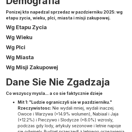
Demografia
Ponizej kto napedzal sprzedaz w pazdzierniku 2025: wg
etapu zycia, wieku, plci, miasta i misji zakupowej.
Wg Etapu Zycia
Wg Wieku
Wg Plci
Wg Miasta
Wg Misji Zakupowej
Dane Sie Nie Zgadzaja
Co wszyscy mysla... a co sie faktycznie dzieje
Mit 1: "Ludzie ograniczyli sie w pazdzierniku."
Rzeczywistosc:
Nie wydali mniej, wydali inaczej.
Owoce i Warzywa (+14.9% wolumen), Nabiaal i Jaja
(+12.2%) i Pieczywo i Slodycze (+8.0%) wzrosly,
podczas gdy lody, artykuly sezonowe i letnie napoje
sie odwinely. Budzet przeszedl z letniego orzezwienia