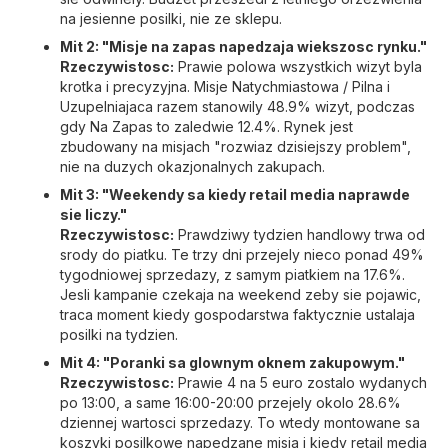
na jesienne posilki, nie ze sklepu.
Mit 2: "Misje na zapas napedzaja wiekszosc rynku."
Rzeczywistosc:
Prawie polowa wszystkich wizyt byla
krotka i precyzyjna. Misje Natychmiastowa / Pilna i
Uzupelniajaca razem stanowily 48.9% wizyt, podczas
gdy Na Zapas to zaledwie 12.4%. Rynek jest
zbudowany na misjach "rozwiaz dzisiejszy problem",
nie na duzych okazjonalnych zakupach.
Mit 3: "Weekendy sa kiedy retail media naprawde
sie liczy."
Rzeczywistosc:
Prawdziwy tydzien handlowy trwa od
srody do piatku. Te trzy dni przejely nieco ponad 49%
tygodniowej sprzedazy, z samym piatkiem na 17.6%.
Jesli kampanie czekaja na weekend zeby sie pojawic,
traca moment kiedy gospodarstwa faktycznie ustalaja
posilki na tydzien.
Mit 4: "Poranki sa glownym oknem zakupowym."
Rzeczywistosc:
Prawie 4 na 5 euro zostalo wydanych
po 13:00, a same 16:00-20:00 przejely okolo 28.6%
dziennej wartosci sprzedazy. To wtedy montowane sa
koszyki posilkowe napedzane misja i kiedy retail media