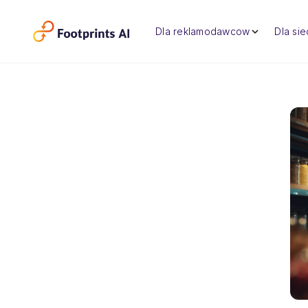
Dla reklamodawcow
Dla si