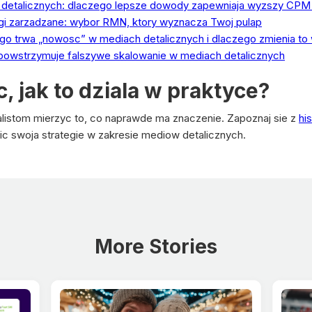
detalicznych: dlaczego lepsze dowody zapewniaja wyzszy CPM
gi zarzadzane: wybor RMN, ktory wyznacza Twoj pulap
lugo trwa „nowosc” w mediach detalicznych i dlaczego zmienia to
 powstrzymuje falszywe skalowanie w mediach detalicznych
 jak to dziala w praktyce?
alistom mierzyc to, co naprawde ma znaczenie. Zapoznaj sie z
hi
 swoja strategie w zakresie mediow detalicznych.
More Stories