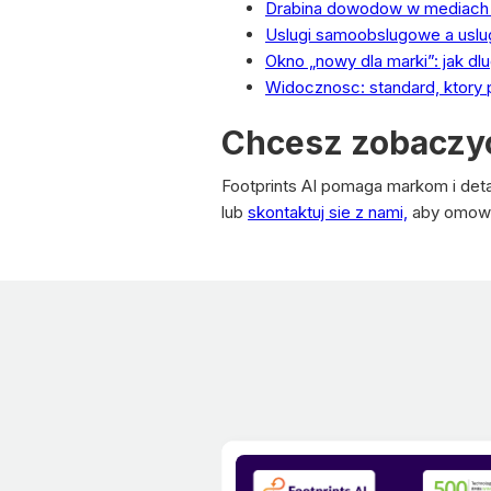
Drabina dowodow w mediach 
Uslugi samoobslugowe a uslu
Okno „nowy dla marki”: jak d
Widocznosc: standard, ktory
Chcesz zobaczyc,
Footprints AI pomaga markom i det
lub
skontaktuj sie z nami,
aby omowic