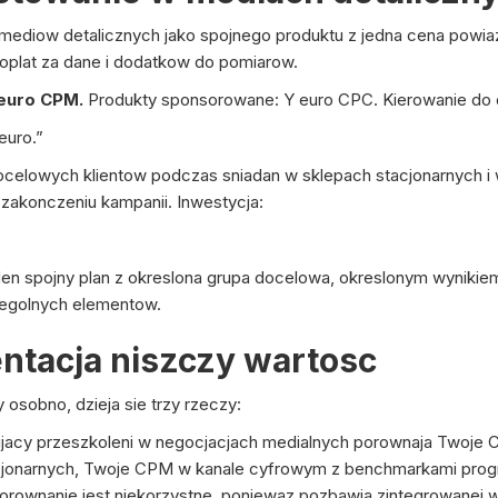
ediow detalicznych jako spojnego produktu z jedna cena powia
oplat za dane i dodatkow do pomiarow.
 euro CPM.
Produkty sponsorowane: Y euro CPC. Kierowanie do 
euro.”
docelowych klientow podczas sniadan w sklepach stacjonarnych 
zakonczeniu kampanii. Inwestycja:
jeden spojny plan z okreslona grupa docelowa, okreslonym wyniki
zegolnych elementow.
ntacja niszczy wartosc
osobno, dzieja sie trzy rzeczy:
jacy przeszkoleni w negocjacjach medialnych porownaja Twoje 
cjonarnych, Twoje CPM w kanale cyfrowym z benchmarkami progr
orownanie jest niekorzystne, poniewaz pozbawia zintegrowanej w