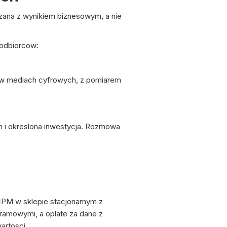
zana z wynikiem biznesowym, a nie
odbiorcow:
i w mediach cyfrowych, z pomiarem
em i okreslona inwestycja. Rozmowa
CPM w sklepie stacjonarnym z
amowymi, a oplate za dane z
artosci.