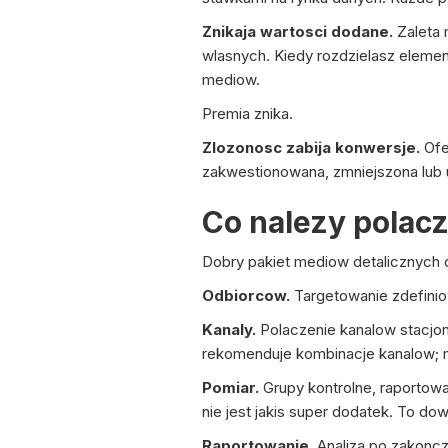
Znikaja wartosci dodane.
Zaleta 
wlasnych. Kiedy rozdzielasz elemen
mediow.
Premia znika.
Zlozonosc zabija konwersje.
Ofe
zakwestionowana, zmniejszona lub
Co nalezy polac
Dobry pakiet mediow detalicznych 
Odbiorcow.
Targetowanie zdefinio
Kanaly.
Polaczenie kanalow stacjon
rekomenduje kombinacje kanalow; 
Pomiar.
Grupy kontrolne, raportowa
nie jest jakis super dodatek. To do
Raportowanie.
Analiza po zakoncze