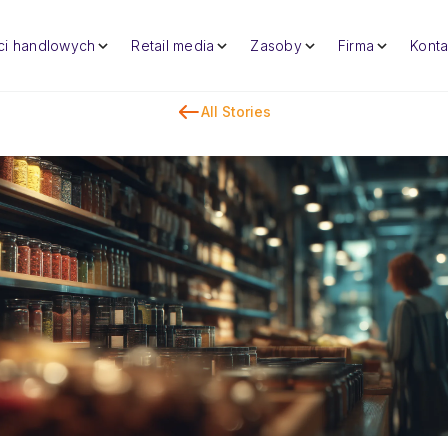
eci handlowych
Retail media
Zasoby
Firma
Konta
All Stories