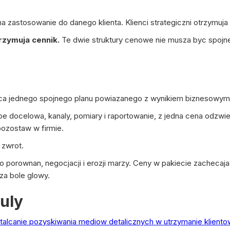
 zastosowanie do danego klienta. Klienci strategiczni otrzymuja 
zymuja cennik.
Te dwie struktury cenowe nie musza byc spojne
a jednego spojnego planu powiazanego z wynikiem biznesowym
rupe docelowa, kanaly, pomiary i raportowanie, z jedna cena odzwi
ozostaw w firmie.
 zwrot.
o porownan, negocjacji i erozji marzy. Ceny w pakiecie zacheca
za bole glowy.
uly
alcanie pozyskiwania mediow detalicznych w utrzymanie kliento