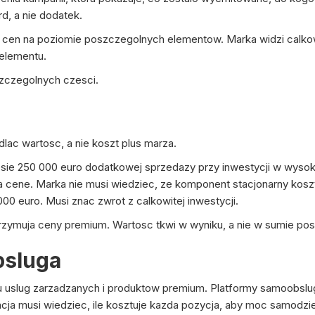
, a nie dodatek.
 cen na poziomie poszczegolnych elementow. Marka widzi calkow
elementu.
szczegolnych czesci.
ac wartosc, a nie koszt plus marza.
niesie 250 000 euro dodatkowej sprzedazy przy inwestycji w wysok
a cene. Marka nie musi wiedziec, ze komponent stacjonarny kosz
00 euro. Musi znac zwrot z calkowitej inwestycji.
zymuja ceny premium. Wartosc tkwi w wyniku, a nie w sumie po
bsluga
u uslug zarzadzanych i produktow premium. Platformy samoobsl
ja musi wiedziec, ile kosztuje kazda pozycja, aby moc samodzie