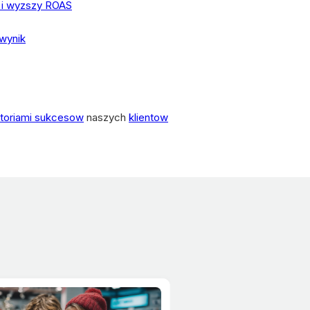
 i wyzszy ROAS
 wynik
storiami sukcesow
naszych
klientow