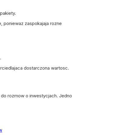
pakiety.
, poniewaz zaspokajaja rozne
.
erciedlajaca dostarczona wartosc.
ja do rozmow o inwestycjach. Jedno
w