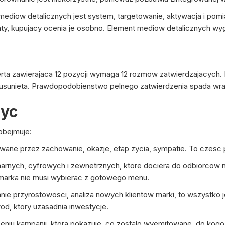
mediow detalicznych jest system, targetowanie, aktywacja i po
ty, kupujacy ocenia je osobno. Element mediow detalicznych wyg
rta zawierajaca 12 pozycji wymaga 12 rozmow zatwierdzajacych.
 usunieta. Prawdopodobienstwo pelnego zatwierdzenia spada wr
zyc
obejmuje:
wane przez zachowanie, okazje, etap zycia, sympatie. To czesc p
arnych, cyfrowych i zewnetrznych, ktore dociera do odbiorcow 
marka nie musi wybierac z gotowego menu.
nie przyrostowosci, analiza nowych klientow marki, to wszystko j
wod, ktory uzasadnia inwestycje.
niu kampanii, ktora pokazuje, co zostalo wyemitowane, do kogo d