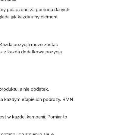
miary polaczone za pomoca danych
lada jak kazdy inny element
 Kazda pozycja moze zostac
az z kazda dodatkowa pozycja.
roduktu, a nie dodatek.
na kazdym etapie ich podrozy. RMN
est w kazdej kampanii. Pomiar to
otarlo i co zmienilo sie w