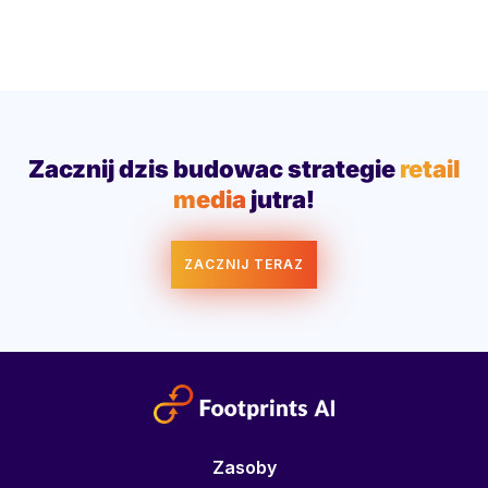
Zacznij dzis budowac strategie
retail
media
jutra!
ZACZNIJ TERAZ
Zasoby