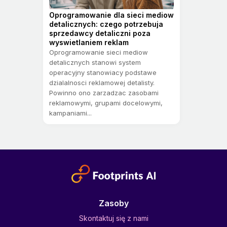
Oprogramowanie dla sieci mediow
detalicznych: czego potrzebuja
sprzedawcy detaliczni poza
wyswietlaniem reklam
Oprogramowanie sieci mediow
detalicznych stanowi system
operacyjny stanowiacy podstawe
dzialalnosci reklamowej detalisty.
Powinno ono zarzadzac zasobami
reklamowymi, grupami docelowymi,
kampaniami...
Zasoby
Skontaktuj się z nami