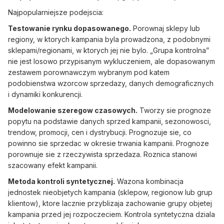
Najpopularniejsze podejscia:
Testowanie rynku dopasowanego.
Porownaj sklepy lub
regiony, w ktorych kampania byla prowadzona, z podobnymi
sklepami/regionami, w ktorych jej nie bylo. „Grupa kontrolna”
nie jest losowo przypisanym wykluczeniem, ale dopasowanym
zestawem porownawczym wybranym pod katem
podobienstwa wzorcow sprzedazy, danych demograficznych
i dynamiki konkurencji.
Modelowanie szeregow czasowych.
Tworzy sie prognoze
popytu na podstawie danych sprzed kampanii, sezonowosci,
trendow, promocji, cen i dystrybucji. Prognozuje sie, co
powinno sie sprzedac w okresie trwania kampanii. Prognoze
porownuje sie z rzeczywista sprzedaza. Roznica stanowi
szacowany efekt kampanii.
Metoda kontroli syntetycznej.
Wazona kombinacja
jednostek nieobjetych kampania (sklepow, regionow lub grup
klientow), ktore lacznie przyblizaja zachowanie grupy objetej
kampania przed jej rozpoczeciem. Kontrola syntetyczna dziala