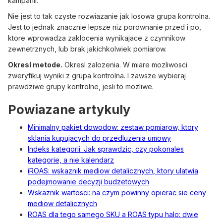
kampanii.
Nie jest to tak czyste rozwiazanie jak losowa grupa kontrolna.
Jest to jednak znacznie lepsze niz porownanie przed i po,
ktore wprowadza zaklocenia wynikajace z czynnikow
zewnetrznych, lub brak jakichkolwiek pomiarow.
Okresl metode.
Okresl zalozenia. W miare mozliwosci
zweryfikuj wyniki z grupa kontrolna. I zawsze wybieraj
prawdziwe grupy kontrolne, jesli to mozliwe.
Powiazane artykuly
Minimalny pakiet dowodow: zestaw pomiarow, ktory
sklania kupujacych do przedluzenia umowy
Indeks kategorii: Jak sprawdzic, czy pokonales
kategorie, a nie kalendarz
iROAS: wskaznik mediow detalicznych, ktory ulatwia
podejmowanie decyzji budzetowych
Wskaznik wartosci: na czym powinny opierac sie ceny
mediow detalicznych
ROAS dla tego samego SKU a ROAS typu halo: dwie