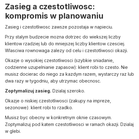
Zasieg a czestotliwosc:
kompromis w planowaniu
Zasieg i czestotliwosc zawsze pozostaja w napieciu.
Przy stalym budzecie mozna dotrzec do wiekszej liczby
klientow rzadziej lub do mniejszej liczby klientow czesciej.
Wlasciwa rownowaga zalezy od celu i czestotliwosci okazji.
Okazje o wysokiej czestotliwosci (szybkie sniadanie,
codzienne uzupelnianie zapasow): klient robi to czesto. Nie
musisz docierac do niego za kazdym razem, wystarczy raz lub
dwa razy w tygodniu, aby utrzymac obecnosc.
Zoptymalizuj zasieg.
Dzialaj szeroko.
Okazje o niskiej czestotliwosci (zakupy na impreze,
sezonowe): klient robi to rzadko.
Musisz byc obecny w konkretnym oknie czasowym.
Zoptymalizuj pod katem czestotliwosci w ramach okazji. Dzialaj
w glebi.