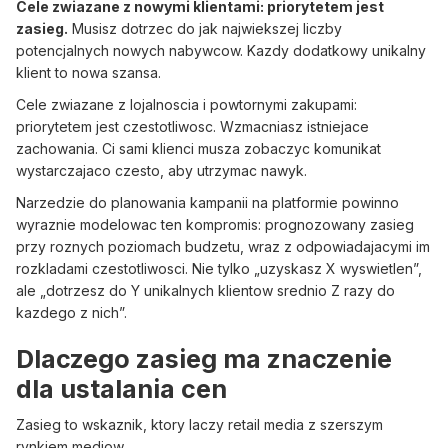
Cele zwiazane z nowymi klientami: priorytetem jest
zasieg.
Musisz dotrzec do jak najwiekszej liczby
potencjalnych nowych nabywcow. Kazdy dodatkowy unikalny
klient to nowa szansa.
Cele zwiazane z lojalnoscia i powtornymi zakupami:
priorytetem jest czestotliwosc. Wzmacniasz istniejace
zachowania. Ci sami klienci musza zobaczyc komunikat
wystarczajaco czesto, aby utrzymac nawyk.
Narzedzie do planowania kampanii na platformie powinno
wyraznie modelowac ten kompromis: prognozowany zasieg
przy roznych poziomach budzetu, wraz z odpowiadajacymi im
rozkladami czestotliwosci. Nie tylko „uzyskasz X wyswietlen”,
ale „dotrzesz do Y unikalnych klientow srednio Z razy do
kazdego z nich”.
Dlaczego zasieg ma znaczenie
dla ustalania cen
Zasieg to wskaznik, ktory laczy retail media z szerszym
rynkiem mediow.