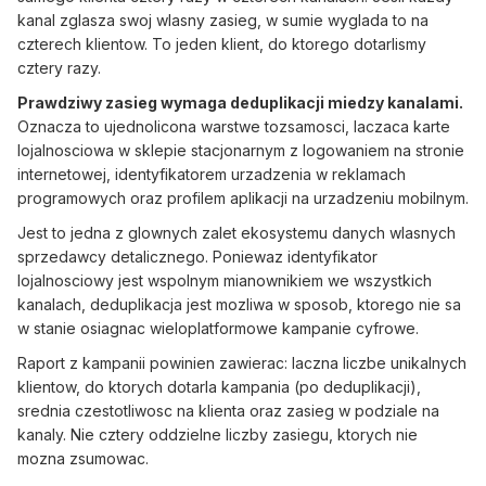
kanal zglasza swoj wlasny zasieg, w sumie wyglada to na
czterech klientow. To jeden klient, do ktorego dotarlismy
cztery razy.
Prawdziwy zasieg wymaga deduplikacji miedzy kanalami.
Oznacza to ujednolicona warstwe tozsamosci, laczaca karte
lojalnosciowa w sklepie stacjonarnym z logowaniem na stronie
internetowej, identyfikatorem urzadzenia w reklamach
programowych oraz profilem aplikacji na urzadzeniu mobilnym.
Jest to jedna z glownych zalet ekosystemu danych wlasnych
sprzedawcy detalicznego. Poniewaz identyfikator
lojalnosciowy jest wspolnym mianownikiem we wszystkich
kanalach, deduplikacja jest mozliwa w sposob, ktorego nie sa
w stanie osiagnac wieloplatformowe kampanie cyfrowe.
Raport z kampanii powinien zawierac: laczna liczbe unikalnych
klientow, do ktorych dotarla kampania (po deduplikacji),
srednia czestotliwosc na klienta oraz zasieg w podziale na
kanaly. Nie cztery oddzielne liczby zasiegu, ktorych nie
mozna zsumowac.