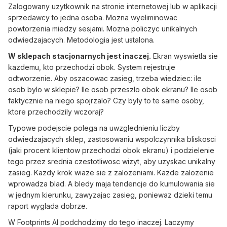
Zalogowany uzytkownik na stronie internetowej lub w aplikacji
sprzedawcy to jedna osoba. Mozna wyeliminowac
powtorzenia miedzy sesjami. Mozna policzyc unikalnych
odwiedzajacych. Metodologia jest ustalona.
W sklepach stacjonarnych jest inaczej.
Ekran wyswietla sie
kazdemu, kto przechodzi obok. System rejestruje
odtworzenie. Aby oszacowac zasieg, trzeba wiedziec: ile
osob bylo w sklepie? Ile osob przeszlo obok ekranu? Ile osob
faktycznie na niego spojrzalo? Czy byly to te same osoby,
ktore przechodzily wczoraj?
Typowe podejscie polega na uwzglednieniu liczby
odwiedzajacych sklep, zastosowaniu wspolczynnika bliskosci
(jaki procent klientow przechodzi obok ekranu) i podzielenie
tego przez srednia czestotliwosc wizyt, aby uzyskac unikalny
zasieg. Kazdy krok wiaze sie z zalozeniami. Kazde zalozenie
wprowadza blad. A bledy maja tendencje do kumulowania sie
w jednym kierunku, zawyzajac zasieg, poniewaz dzieki temu
raport wyglada dobrze.
W Footprints AI podchodzimy do tego inaczej. Laczymy