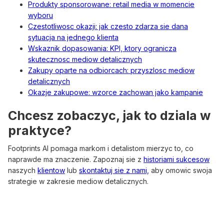
Produkty sponsorowane: retail media w momencie
wyboru
Czestotliwosc okazji: jak czesto zdarza sie dana
sytuacja na jednego klienta
Wskaznik dopasowania: KPI, ktory ogranicza
skutecznosc mediow detalicznych
Zakupy oparte na odbiorcach: przyszlosc mediow
detalicznych
Okazje zakupowe: wzorce zachowan jako kampanie
Chcesz zobaczyc, jak to dziala w
praktyce?
Footprints AI pomaga markom i detalistom mierzyc to, co
naprawde ma znaczenie. Zapoznaj sie z
historiami sukcesow
naszych
klientow
lub
skontaktuj sie z nami,
aby omowic swoja
strategie w zakresie mediow detalicznych.