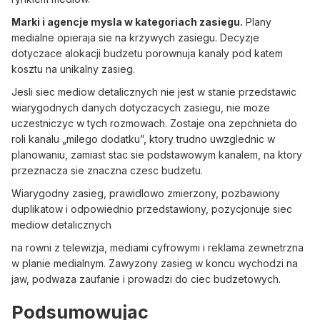
Marki i agencje mysla w kategoriach zasiegu.
Plany
medialne opieraja sie na krzywych zasiegu. Decyzje
dotyczace alokacji budzetu porownuja kanaly pod katem
kosztu na unikalny zasieg.
Jesli siec mediow detalicznych nie jest w stanie przedstawic
wiarygodnych danych dotyczacych zasiegu, nie moze
uczestniczyc w tych rozmowach. Zostaje ona zepchnieta do
roli kanalu „milego dodatku”, ktory trudno uwzglednic w
planowaniu, zamiast stac sie podstawowym kanalem, na ktory
przeznacza sie znaczna czesc budzetu.
Wiarygodny zasieg, prawidlowo zmierzony, pozbawiony
duplikatow i odpowiednio przedstawiony, pozycjonuje siec
mediow detalicznych
na rowni z telewizja, mediami cyfrowymi i reklama zewnetrzna
w planie medialnym. Zawyzony zasieg w koncu wychodzi na
jaw, podwaza zaufanie i prowadzi do ciec budzetowych.
Podsumowujac