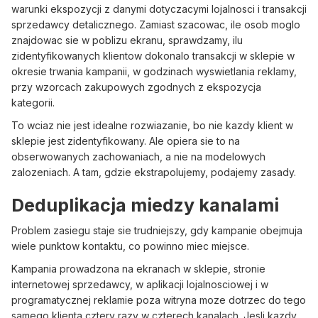
warunki ekspozycji z danymi dotyczacymi lojalnosci i transakcji
sprzedawcy detalicznego. Zamiast szacowac, ile osob moglo
znajdowac sie w poblizu ekranu, sprawdzamy, ilu
zidentyfikowanych klientow dokonalo transakcji w sklepie w
okresie trwania kampanii, w godzinach wyswietlania reklamy,
przy wzorcach zakupowych zgodnych z ekspozycja
kategorii.
To wciaz nie jest idealne rozwiazanie, bo nie kazdy klient w
sklepie jest zidentyfikowany. Ale opiera sie to na
obserwowanych zachowaniach, a nie na modelowych
zalozeniach. A tam, gdzie ekstrapolujemy, podajemy zasady.
Deduplikacja miedzy kanalami
Problem zasiegu staje sie trudniejszy, gdy kampanie obejmuja
wiele punktow kontaktu, co powinno miec miejsce.
Kampania prowadzona na ekranach w sklepie, stronie
internetowej sprzedawcy, w aplikacji lojalnosciowej i w
programatycznej reklamie poza witryna moze dotrzec do tego
samego klienta cztery razy w czterech kanalach. Jesli kazdy