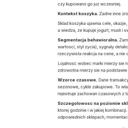
czy kupowano go juz wczesniej.
Kontekst koszyka.
Zadne inne zro
Sklad koszyka ujawnia cele, okazje,
a wiedza, ze kupuje jogurt, musli i
Segmentacja behawioralna.
Zami
wartosci, styl zycia), sygnaly deta
rzeczywista reakcja na cene, a nie
Lojalnosc wobec marki mierzy sie 
zdrowotna mierzy sie na podstawie
Wzorce czasowe.
Dane transakcyj
sezonowe, cykle zakupowe. To wlasn
rejestruje zachowan czasowych z t
Szczegolowosc na poziomie skl
ktorej godzinie i w jakiej kombinac
odpowiednich sklepach, momentach i