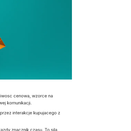
azliwosc cenowa, wzorce na
wej komunikacji.
przez interakcje kupujacego z
azdy znacznik czasu. To sila