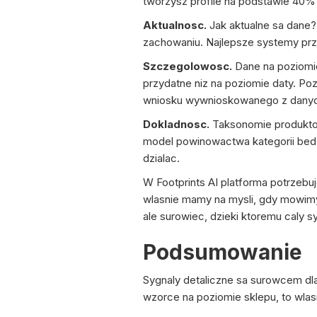
tworzysz profile na podstawie 40% k
Aktualnosc.
Jak aktualne sa dane
zachowaniu. Najlepsze systemy prz
Szczegolowosc.
Dane na poziomie
przydatne niz na poziomie daty. Po
wniosku wywnioskowanego z dany
Dokladnosc.
Taksonomie produktow 
model powinowactwa kategorii bedzi
dzialac.
W Footprints AI platforma potrzebu
wlasnie mamy na mysli, gdy mowimy 
ale surowiec, dzieki ktoremu caly s
Podsumowanie
Sygnaly detaliczne sa surowcem dla
wzorce na poziomie sklepu, to wlas