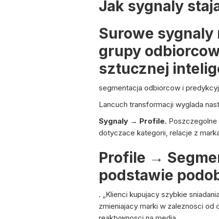
Jak sygnaly staj
Surowe sygnaly 
grupy odbiorcow.
sztucznej intelig
segmentacja odbiorcow i predykcyjn
Lancuch transformacji wyglada nas
Sygnaly → Profile.
Poszczegolne tr
dotyczace kategorii, relacje z mar
Profile → Segme
podstawie podo
. „Klienci kupujacy szybkie sniadan
zmieniajacy marki w zaleznosci od
reaktywnosci na media.