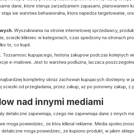
e same dane, ktore steruja zarzadzaniem zapasami, planowaniem k
 staja sie warstwa behawioralna, ktora napedza targetowanie, o
owych.
Wyszukiwania na stronie internetowej sprzedawcy, produkt
e, sciezki klikniec w kategoriach, czas spedzony na stronach prod
lko to, co kupil.
.
Tozsamosc kupujacego, historia zakupow podczas kolejnych wi
terakcje e-mailowe. Jest to warstwa podluzna, laczaca poszczegoln
 najbardziej kompletny obraz zachowan kupujacych dostepny w j
nej sciezki od przegladania, przez zakup, az po ponowny zakup, z
low nad innymi mediami
naly detaliczne zapewniaja, czego nie zapewniaja dane z innych m
e moga powiedziec, ze ktos kliknal reklame. Media spolecznos
detaliczne moga powiedziec, ze kupiono produkt, w jakim sklepie