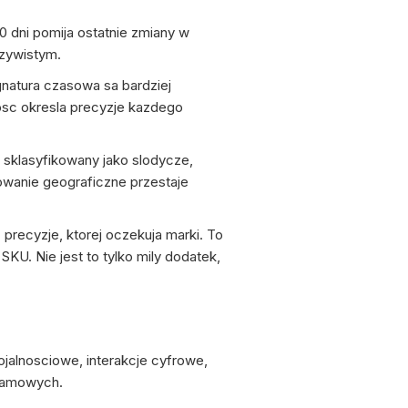
dni pomija ostatnie zmiany w
czywistym.
gnatura czasowa sa bardziej
wosc okresla precyzje kazdego
 sklasyfikowany jako slodycze,
rowanie geograficzne przestaje
precyzje, ktorej oczekuja marki. To
U. Nie jest to tylko mily dodatek,
ojalnosciowe, interakcje cyfrowe,
klamowych.