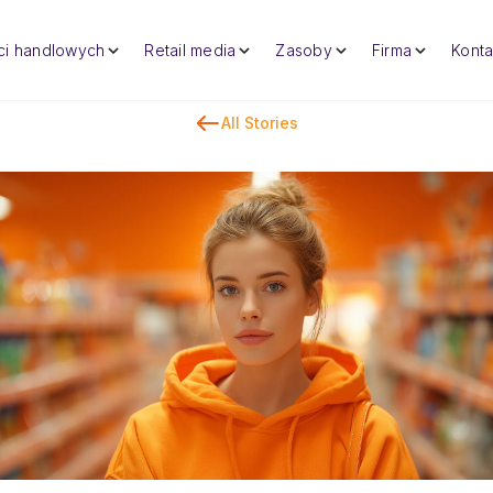
eci handlowych
Retail media
Zasoby
Firma
Konta
All Stories