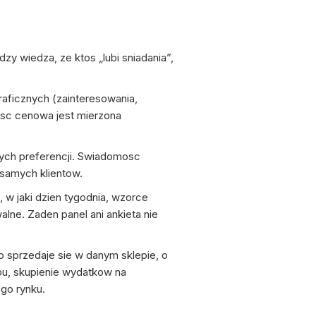
zy wiedza, ze ktos „lubi sniadania”,
aficznych (zainteresowania,
wosc cenowa jest mierzona
ych preferencji. Swiadomosc
 samych klientow.
, w jaki dzien tygodnia, wzorce
lne. Zaden panel ani ankieta nie
co sprzedaje sie w danym sklepie, o
lepu, skupienie wydatkow na
ego rynku.