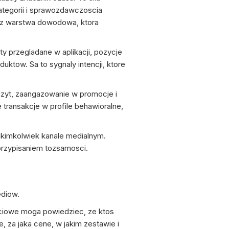
ategorii i sprawozdawczoscia
raz warstwa dowodowa, ktora
y przegladane w aplikacji, pozycje
uktow. Sa to sygnaly intencji, ktore
zyt, zaangazowanie w promocje i
e transakcje w profile behawioralne,
akimkolwiek kanale medialnym.
 przypisaniem tozsamosci.
ediow.
ciowe moga powiedziec, ze ktos
, za jaka cene, w jakim zestawie i