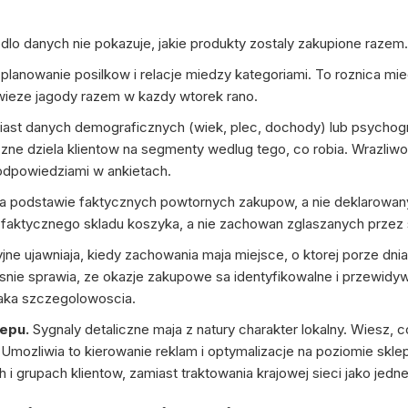
dlo danych nie pokazuje, jakie produkty zostaly zakupione razem.
 planowanie posilkow i relacje miedzy kategoriami. To roznica mied
 swieze jagody razem w kazdy wtorek rano.
ast danych demograficznych (wiek, plec, dochody) lub psychogr
liczne dziela klientow na segmenty wedlug tego, co robia. Wrazli
 odpowiedziami w ankietach.
na podstawie faktycznych powtornych zakupow, a nie deklarowan
 faktycznego skladu koszyka, a nie zachowan zglaszanych przez
ne ujawniaja, kiedy zachowania maja miejsce, o ktorej porze dnia
ie sprawia, ze okazje zakupowe sa identyfikowalne i przewidywa
aka szczegolowoscia.
epu.
Sygnaly detaliczne maja z natury charakter lokalny. Wiesz, 
ji. Umozliwia to kierowanie reklam i optymalizacje na poziomie sk
 grupach klientow, zamiast traktowania krajowej sieci jako jedn