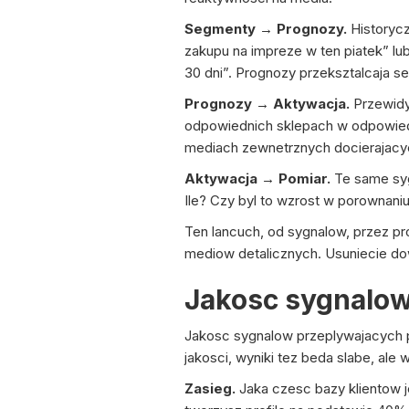
Segmenty → Prognozy.
Historycz
zakupu na impreze w ten piatek” lu
30 dni”. Prognozy przeksztalcaja s
Prognozy → Aktywacja.
Przewidy
odpowiednich sklepach w odpowie
mediach zewnetrznych docierajacych
Aktywacja → Pomiar.
Te same sygn
Ile? Czy byl to wzrost w porownaniu
Ten lancuch, od sygnalow, przez pr
mediow detalicznych. Usuniecie do
Jakosc sygnalow
Jakosc sygnalow przeplywajacych pr
jakosci, wyniki tez beda slabe, ale
Zasieg.
Jaka czesc bazy klientow 