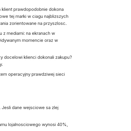
n klient prawdopodobnie dokona
owe tej marki w ciagu najblizszych
ania zorientowane na przyszlosc.
 z mediami: na ekranach w
ewidywanym momencie oraz w
y docelowi klienci dokonali zakupu?
y.
stem operacyjny prawdziwej sieci
 Jesli dane wejsciowe sa zlej
ramu lojalnosciowego wynosi 40%,