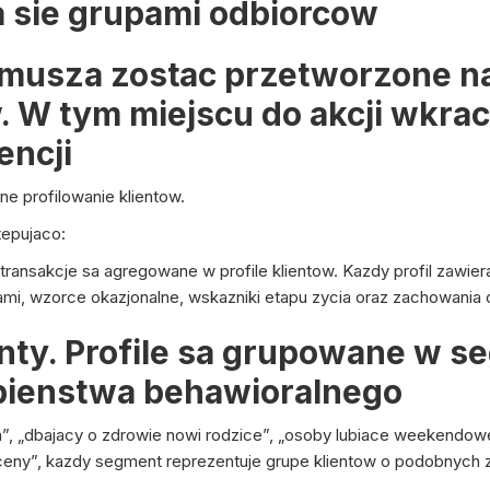
a sie grupami odbiorcow
musza zostac przetworzone n
 W tym miejscu do akcji wkrac
encji
e profilowanie klientow.
tepujaco:
ansakcje sa agregowane w profile klientow. Kazdy profil zawiera
kami, wzorce okazjonalne, wskazniki etapu zycia oraz zachowania
nty. Profile sa grupowane w s
bienstwa behawioralnego
ia”, „dbajacy o zdrowie nowi rodzice”, „osoby lubiace weekendowe
 ceny”, kazdy segment reprezentuje grupe klientow o podobnych