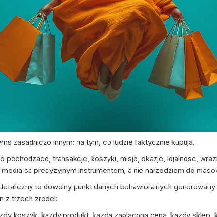
yms zasadniczo innym: na tym, co ludzie faktycznie kupuja.
o pochodzace, transakcje, koszyki, misje, okazje, lojalnosc, wr
ail media sa precyzyjnym instrumentem, a nie narzedziem do maso
 detaliczny to dowolny punkt danych behawioralnych generowany 
 z trzech zrodel:
dy koszyk, kazdy produkt, kazda zaplacona cena, kazdy sklep, k