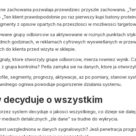
ne zachowania pozwalaja przewidziec przyszle zachowania. „Te
b „Ten klient prawdopodobnie po raz pierwszy kupi batony protein
egmenty z opisow opartych na przeszlosci w mozliwosci targetow
wane grupy odbiorcow sa aktywowane w roznych punktach styku
dnich godzinach, w reklamach cyfrowych wyswietlanych w prz
 do klienta przed wizyta w sklepie.
aly, ktore stworzyly grupe odbiorcow, mierza rowniez wynik. Cz
 z grupa kontrolna? Petla zamyka sie na danych, ktore ja otworzyl
ofile, segmenty, prognozy, aktywacje, az po pomiary, stanowi sy
wolnego ogniwa powoduje pogorszenie dzialania systemu.
 decyduje o wszystkim
zez system decyduje o jakosci wszystkiego, co dzieje sie dalej.
 w mediach detalicznych „zle dane” sa trudne do wykrycia.
jest uwzgledniona w danych sygnalowych? Jesli penetracja prog