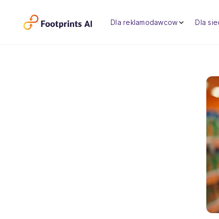
Dla reklamodawcow
Dla si