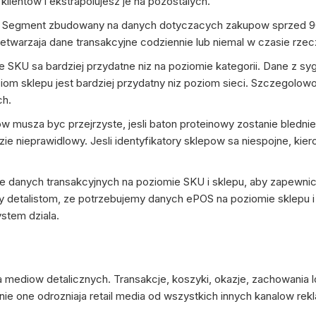
lientow i ekstrapolujesz je na pozostalych.
? Segment zbudowany na danych dotyczacych zakupow sprzed 90 
etwarzaja dane transakcyjne codziennie lub niemal w czasie rze
 SKU sa bardziej przydatne niz na poziomie kategorii. Dane z sy
ziom sklepu jest bardziej przydatny niz poziom sieci. Szczegolo
ch.
musza byc przejrzyste, jesli baton proteinowy zostanie blednie
e nieprawidlowy. Jesli identyfikatory sklepow sa niespojne, kie
je danych transakcyjnych na poziomie SKU i sklepu, aby zapewnic 
detalistom, ze potrzebujemy danych ePOS na poziomie sklepu i SK
ystem dziala.
 mediow detalicznych. Transakcje, koszyki, okazje, zachowania l
nie one odrozniaja retail media od wszystkich innych kanalow re