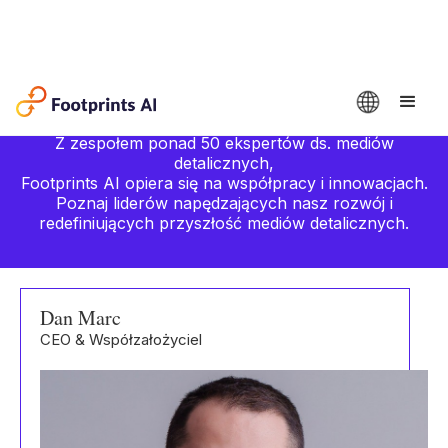
Poznaj
Drużyna
Z zespołem ponad 50 ekspertów ds. mediów
detalicznych,
Footprints AI opiera się na współpracy i innowacjach.
Poznaj liderów napędzających nasz rozwój i
redefiniujących przyszłość mediów detalicznych.
Dan Marc
CEO & Współzałożyciel