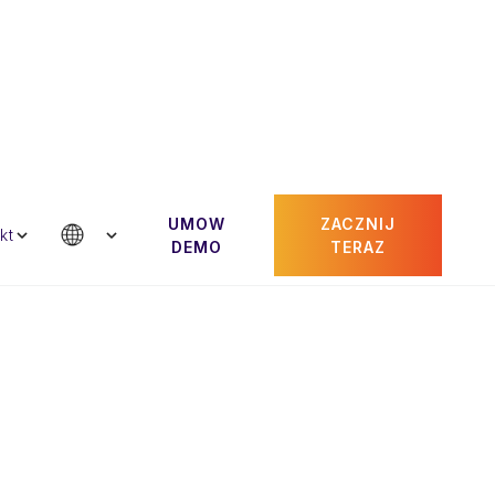
UMOW
ZACZNIJ
ontakt
kt
DEMO
TERAZ
Paul Gheorghiu
ciel
CRO i wspolzalozyciel