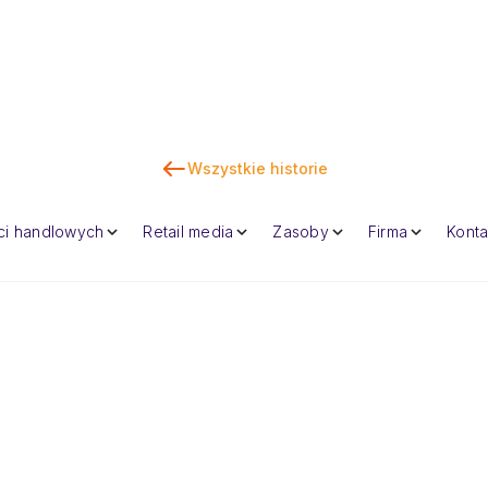
Wszystkie historie
K
eci handlowych
Retail media
Zasoby
Firma
Konta
Dan Marc
CEO i wspolzalozy