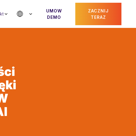
UMOW
ZACZNIJ
kt
DEMO
TERAZ
ści
ęki
W
Al