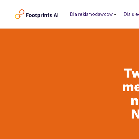
Dla reklamodawcow
Dla si
Tw
me
n
N