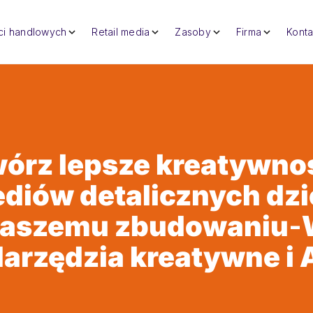
eci handlowych
Retail media
Zasoby
Firma
Konta
órz lepsze kreatywno
diów detalicznych dzi
aszemu zbudowaniu
-
arzędzia kreatywne i 