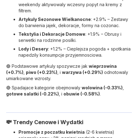
weekendy aktywowaly wczesny popyt na kremy z
filtrem.
Artykuly Sezonowe Wielkanocne
: +2.9% – Zestawy
do barwienia jajek, dekoracje, formy na cozonac.
Tekstylia i Dekoracje Domowe
: +1.9% – Obrusy i
serwetki na rodzinne posilki.
Lody i Desery
: +1.2% – Cieplejsza pogoda + spotkania
napedzily konsumpcje przyjemnosciowa.
🟢 Podstawowe artykuly spozywcze jak
wieprzowina
(+0.7%)
,
piwo (+0.23%)
, i
warzywa (+0.29%)
odnotowaly
umiarkowane wzrosty.
🔴 Spadajace kategorie obejmowaly
wolowina (-0.33%)
,
gotowe salatki (-0.22%)
, i
obuwie (-0.58%)
.
💸 Trendy Cenowe i Wydatki
Promocje z poczatku kwietnia
(2-6 kwietnia)