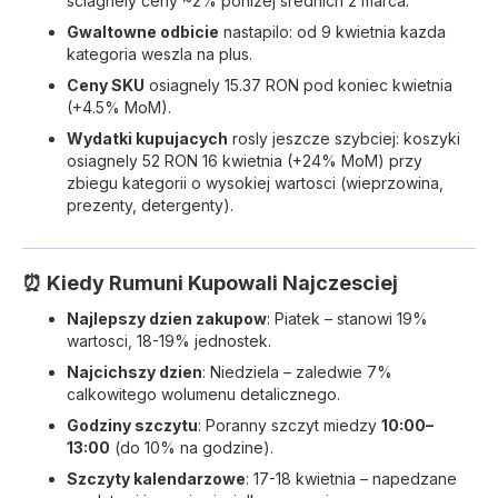
sciagnely ceny ~2% ponizej srednich z marca.
Gwaltowne odbicie
nastapilo: od 9 kwietnia kazda
kategoria weszla na plus.
Ceny SKU
osiagnely 15.37 RON pod koniec kwietnia
(+4.5% MoM).
Wydatki kupujacych
rosly jeszcze szybciej: koszyki
osiagnely 52 RON 16 kwietnia (+24% MoM) przy
zbiegu kategorii o wysokiej wartosci (wieprzowina,
prezenty, detergenty).
⏰ Kiedy Rumuni Kupowali Najczesciej
Najlepszy dzien zakupow
: Piatek – stanowi 19%
wartosci, 18-19% jednostek.
Najcichszy dzien
: Niedziela – zaledwie 7%
calkowitego wolumenu detalicznego.
Godziny szczytu
: Poranny szczyt miedzy
10:00–
13:00
(do 10% na godzine).
Szczyty kalendarzowe
: 17-18 kwietnia – napedzane