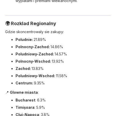
wyplatami i premiami wielkanocnymi.
🌍 Rozklad Regionalny
Gdzie skoncentrowaly sie zakupy:
Poludnie:
21.89%
Polnocny-Zachod:
14.86%
Poludniowy-Zachod:
14.57%
Polnocny-Wschod:
13.92%
Zachod:
13.83%
Poludniowy-Wschod:
11.58%
Centrum:
9.35%
📍
Glowne miasta
:
Bucharest
: 6.3%
Timișoara
: 5.9%
Cluj-Napoca
: 3.8%