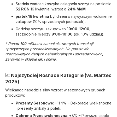
Srednia wartosc koszyka osiagnela szczyt na poziomie
52 RON
16 kwietnia, wzrost o
24% MoM
.
piatek 18 kwietnia
byl dniem o najwyzszym wolumenie
zakupow (10% sprzedanych jednostek).
Godziny szczytu zakupow to
10:00–12:00
,
szczegolnie miedzy
9:00–10:00
(ok. 10% udzialu).
* Ponad 100 milionow zanonimizowanych transakcji
spozywczych przeanalizowanych. Na podstawie
rzeczywistych danych behawioralnych i sprzedazowych,
zarowno w sklepie jak i online.
📈 Najszybciej Rosnace Kategorie (vs. Marzec
2025)
Wielkanoc napedzila silny wzrost w sezonowych grupach
produktow:
Prezenty Sezonowe
: +11.4% – Dekoracje wielkanocne
i prezenty znikaly z polek.
Ochrona Przeciwsloneczna
: +8% – Pierwsze cieple