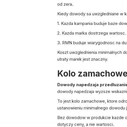
od zera.
Kiedy dowody sa uwzgledniane w kaz
1. Kazda kampania buduje baze dow
2. Kazda marka dostrzega wartosc.
3. RMN buduje wiarygodnosc na duza
Koszt uwzglednienia minimalnych do
utraty marek jest znaczny.
Kolo zamachowe
Dowody napedzaja przedluzani
dowody napedzaja wyzsze wskazniki
To jest kolo zamachowe, ktore odroz
ustanowieniu minimalnego dowodu j
Bez dowodow w produkcie kazde od
dotyczy ceny, a nie wartosci.