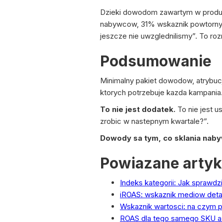
Dzieki dowodom zawartym w produk
nabywcow, 31% wskaznik powtornych
jeszcze nie uwzglednilismy”. To ro
Podsumowanie
Minimalny pakiet dowodow, atrybucja
ktorych potrzebuje kazda kampania
To nie jest dodatek.
To nie jest u
zrobic w nastepnym kwartale?”.
Dowody sa tym, co sklania nab
Powiazane artyk
Indeks kategorii: Jak sprawdzi
iROAS: wskaznik mediow deta
Wskaznik wartosci: na czym p
ROAS dla tego samego SKU a R