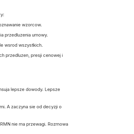
y:
poznawanie wzorcow.
nia przedluzenia umowy.
ale wsrod wszystkich.
h przedluzen, presji cenowej i
nsuja lepsze dowody. Lepsze
mi. A zaczyna sie od decyzji o
. RMN nie ma przewagi. Rozmowa