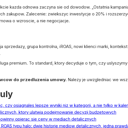
cie kazda odnowa zaczyna sie od dowodow. „Ostatnia kampania
 zakupow. Zalecenie: zwiekszyc inwestycje o 20% i rozszerzyc 
zmowa o wzroscie, a nie negocjacje.
 sprzedazy, grupa kontrolna, iROAS, nowi klienci marki, kontekst
.
sluga premium. To standard, ktory decyduje o tym, czy uslyszym
ywcow do przedluzenia umowy.
Nalezy je uwzgledniac we wsz
uly
c, czy osiagnales lepsze wyniki niz w kategorii, a nie tylko w kal
licznych, ktory ulatwia podejmowanie decyzji budzetowych
owinny opierac sie ceny w mediach detalicznych
OAS typu halo: dwie historie mediow detalicznych, jedna prawd