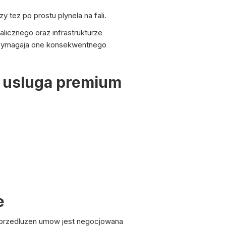
 tez po prostu plynela na fali.
icznego oraz infrastrukturze
. Wymagaja one konsekwentnego
 usluga premium
e
c przedluzen umow jest negocjowana