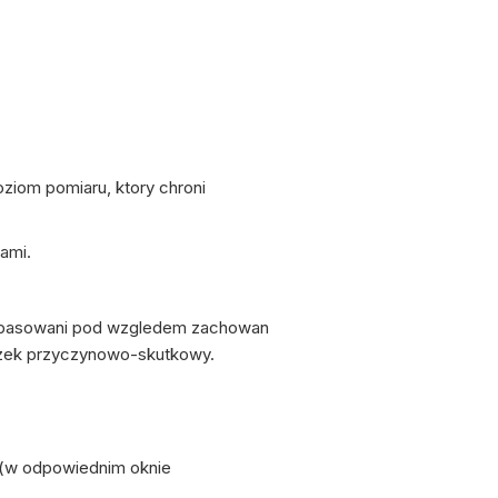
ziom pomiaru, ktory chroni
jami.
i, dopasowani pod wzgledem zachowan
iazek przyczynowo-skutkowy.
y (w odpowiednim oknie