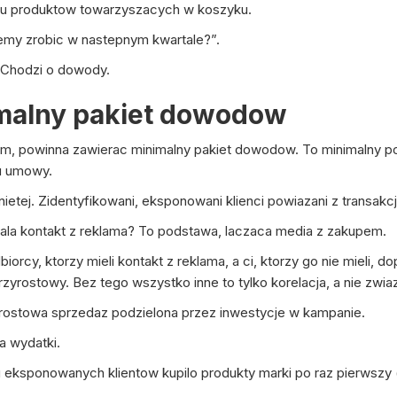
u produktow towarzyszacych w koszyku.
my zrobic w nastepnym kwartale?”.
Chodzi o dowody.
malny pakiet dowodow
um, powinna zawierac minimalny pakiet dowodow. To minimalny po
iu umowy.
nietej. Zidentyfikowani, eksponowani klienci powiazani z transakc
iala kontakt z reklama? To podstawa, laczaca media z zakupem.
biorcy, ktorzy mieli kontakt z reklama, a ci, ktorzy go nie miel
rzyrostowy. Bez tego wszystko inne to tylko korelacja, a nie zw
rostowa sprzedaz podzielona przez inwestycje w kampanie.
a wydatki.
Ilu eksponowanych klientow kupilo produkty marki po raz pierwsz