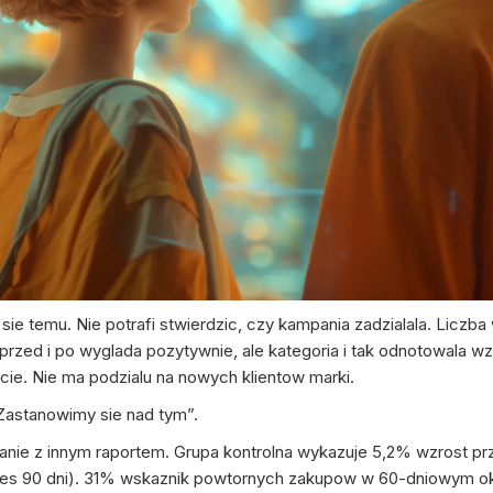
ie temu. Nie potrafi stwierdzic, czy kampania zadzialala. Liczba 
rzed i po wyglada pozytywnie, ale kategoria i tak odnotowala w
cie. Nie ma podzialu na nowych klientow marki.
astanowimy sie nad tym”.
nie z innym raportem. Grupa kontrolna wykazuje 5,2% wzrost prz
s 90 dni). 31% wskaznik powtornych zakupow w 60-dniowym okr