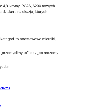
: 4,8-krotny iROAS, 6200 nowych
dzialania na okazje, ktorych
 kategorii to podstawowe mierniki,
y „przemyslimy to”, czy „co mozemy
ystkim.
endarzu
a