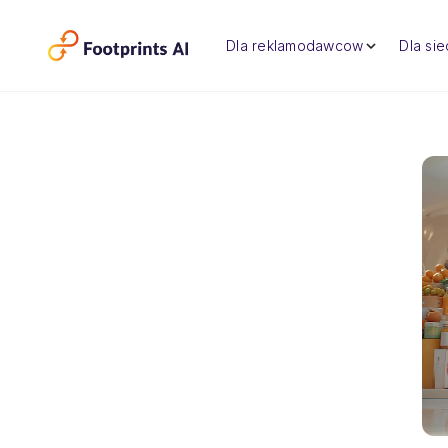
Dla reklamodawcow
Dla si