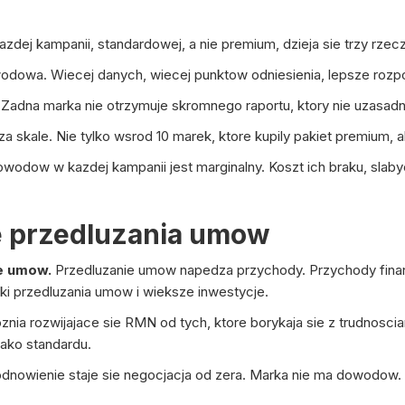
dej kampanii, standardowej, a nie premium, dzieja sie trzy rzecz
odowa. Wiecej danych, wiecej punktow odniesienia, lepsze roz
 Zadna marka nie otrzymuje skromnego raportu, ktory nie uzasad
 skale. Nie tylko wsrod 10 marek, ktore kupily pakiet premium, 
wodow w kazdej kampanii jest marginalny. Koszt ich braku, slabyc
 przedluzania umow
e umow.
Przedluzanie umow napedza przychody. Przychody fina
 przedluzania umow i wieksze inwestycje.
nia rozwijajace sie RMN od tych, ktore borykaja sie z trudnoscia
ako standardu.
nowienie staje sie negocjacja od zera. Marka nie ma dowodow