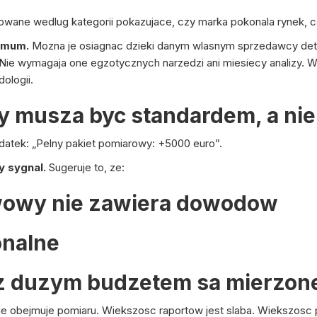
sowane wedlug kategorii pokazujace, czy marka pokonala rynek, czy
imum.
Mozna je osiagnac dzieki danym wlasnym sprzedawcy detal
e. Nie wymagaja one egzotycznych narzedzi ani miesiecy analizy
ologii.
 musza byc standardem, a nie
datek: „Pelny pakiet pomiarowy: +5000 euro”.
y sygnal.
Sugeruje to, ze:
wowy nie zawiera dowodow
onalne
z duzym budzetem sa mierzon
nie obejmuje pomiaru. Wiekszosc raportow jest slaba. Wiekszos