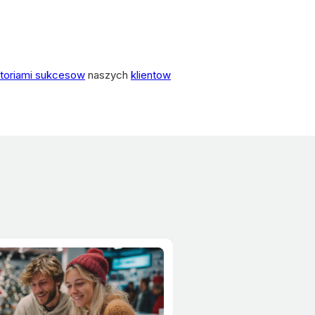
storiami sukcesow
naszych
klientow