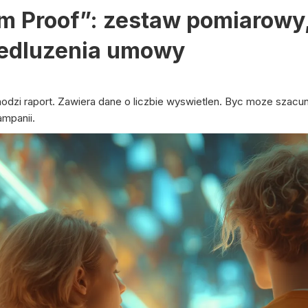
m Proof”: zestaw pomiarowy,
zedluzenia umowy
odzi raport. Zawiera dane o liczbie wyswietlen. Byc moze szac
ampanii.