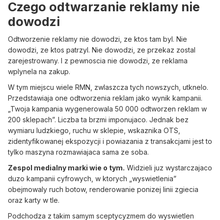
Czego odtwarzanie reklamy nie
dowodzi
Odtworzenie reklamy nie dowodzi, ze ktos tam byl. Nie
dowodzi, ze ktos patrzyl. Nie dowodzi, ze przekaz zostal
zarejestrowany. I z pewnoscia nie dowodzi, ze reklama
wplynela na zakup.
W tym miejscu wiele RMN, zwlaszcza tych nowszych, utknelo.
Przedstawiaja one odtworzenia reklam jako wynik kampanii.
„Twoja kampania wygenerowala 50 000 odtworzen reklam w
200 sklepach”. Liczba ta brzmi imponujaco. Jednak bez
wymiaru ludzkiego, ruchu w sklepie, wskaznika OTS,
zidentyfikowanej ekspozycji i powiazania z transakcjami jest to
tylko maszyna rozmawiajaca sama ze soba.
Zespol medialny marki wie o tym.
Widzieli juz wystarczajaco
duzo kampanii cyfrowych, w ktorych „wyswietlenia”
obejmowaly ruch botow, renderowanie ponizej linii zgiecia
oraz karty w tle.
Podchodza z takim samym sceptycyzmem do wyswietlen