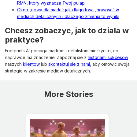
RMN, ktory wyznacza Twoj pulap
Okno „nowy dla marki”: jak dlugo trwa „nowosc” w
mediach detalicznych i dlaczego zmienia to wyniki
Chcesz zobaczyc, jak to dziala w
praktyce?
Footprints AI pomaga markom i detalistom mierzyc to, co
naprawde ma znaczenie. Zapoznaj sie z
historiami sukcesow
naszych
klientow
lub
skontaktuj sie z nami,
aby omowic swoja
strategie w zakresie mediow detalicznych.
More Stories