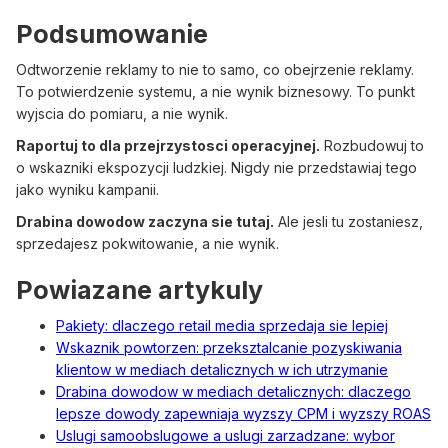
Podsumowanie
Odtworzenie reklamy to nie to samo, co obejrzenie reklamy.
To potwierdzenie systemu, a nie wynik biznesowy. To punkt
wyjscia do pomiaru, a nie wynik.
Raportuj to dla przejrzystosci operacyjnej.
Rozbudowuj to
o wskazniki ekspozycji ludzkiej. Nigdy nie przedstawiaj tego
jako wyniku kampanii.
Drabina dowodow zaczyna sie tutaj.
Ale jesli tu zostaniesz,
sprzedajesz pokwitowanie, a nie wynik.
Powiazane artykuly
Pakiety: dlaczego retail media sprzedaja sie lepiej
Wskaznik powtorzen: przeksztalcanie pozyskiwania
klientow w mediach detalicznych w ich utrzymanie
Drabina dowodow w mediach detalicznych: dlaczego
lepsze dowody zapewniaja wyzszy CPM i wyzszy ROAS
Uslugi samoobslugowe a uslugi zarzadzane: wybor