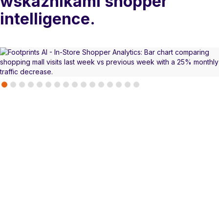
wskaźnikami shopper
intelligence.
BEHAVIORAL SEGMENTATION
Przekształć zachowania
klientów w grupy
docelowe i mierzalne
kampanie