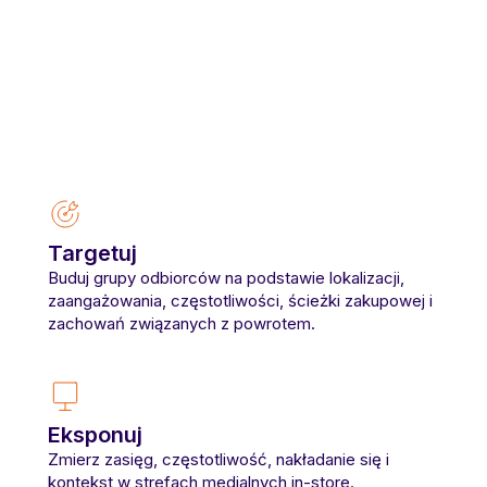
Najsilniejsze grupy odbiorców in-store
powstają z obserwowanego zachowania:
jak często ludzie odwiedzają sklep, ile
stref eksplorują, jak długo zostają i czy
wracają.
Targetuj
Buduj grupy odbiorców na podstawie lokalizacji,
zaangażowania, częstotliwości, ścieżki zakupowej i
zachowań związanych z powrotem.
Eksponuj
Zmierz zasięg, częstotliwość, nakładanie się i
kontekst w strefach medialnych in-store.