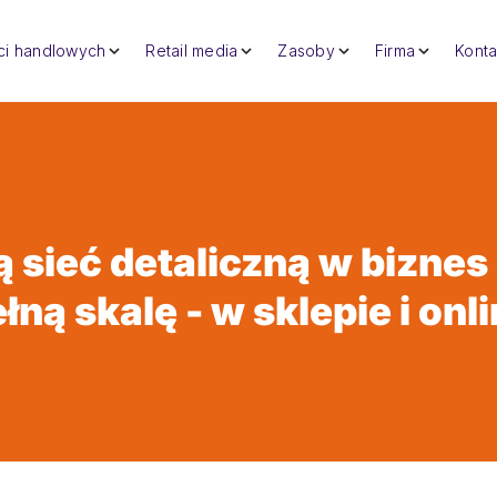
eci handlowych
Retail media
Zasoby
Firma
Konta
 sieć detaliczną w biznes
łną skalę - w sklepie i onl