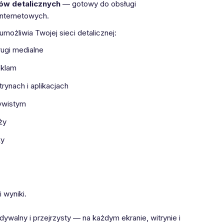
iów detalicznych
— gotowy do obsługi
internetowych.
możliwia Twojej sieci detalicznej:
ługi medialne
eklam
rynach i aplikacjach
ywistym
ży
ży
 wyniki.
ywalny i przejrzysty — na każdym ekranie, witrynie i