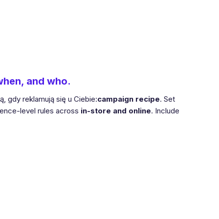
 when, and who.
, gdy reklamują się u Ciebie:
campaign recipe
. Set
ience-level rules across
in-store and online
. Include