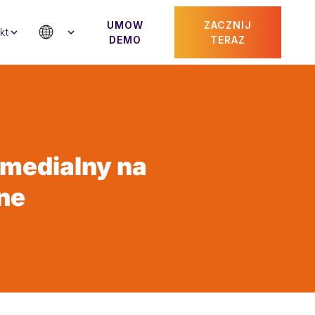
UMOW
ZACZNIJ
kt
DEMO
TERAZ
 medialny na
ine