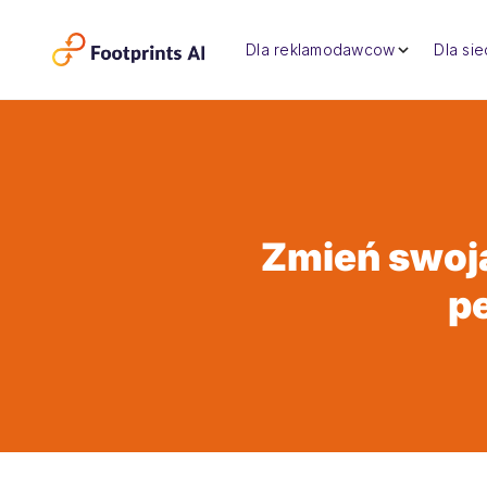
Dla reklamodawcow
Dla si
Zmień swoją
pe