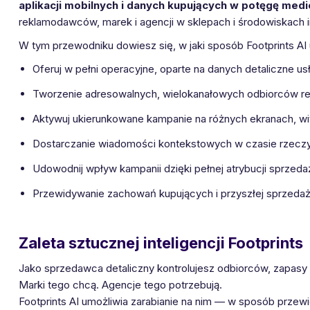
aplikacji mobilnych i danych kupujących w potęgę med
reklamodawców, marek i agencji w sklepach i środowiskach 
W tym przewodniku dowiesz się, w jaki sposób Footprints AI u
Oferuj w pełni operacyjne, oparte na danych detaliczne us
Tworzenie adresowalnych, wielokanałowych odbiorców r
Aktywuj ukierunkowane kampanie na różnych ekranach, wit
Dostarczanie wiadomości kontekstowych w czasie rzecz
Udowodnij wpływ kampanii dzięki pełnej atrybucji sprzeda
Przewidywanie zachowań kupujących i przyszłej sprzeda
Zaleta sztucznej inteligencji Footprints
Jako sprzedawca detaliczny kontrolujesz odbiorców, zapasy i
Marki tego chcą. Agencje tego potrzebują.
Footprints AI umożliwia zarabianie na nim — w sposób przewid