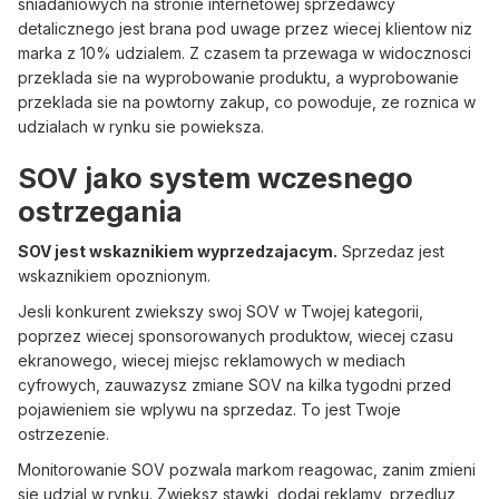
sniadaniowych na stronie internetowej sprzedawcy
detalicznego jest brana pod uwage przez wiecej klientow niz
marka z 10% udzialem. Z czasem ta przewaga w widocznosci
przeklada sie na wyprobowanie produktu, a wyprobowanie
przeklada sie na powtorny zakup, co powoduje, ze roznica w
udzialach w rynku sie powieksza.
SOV jako system wczesnego
ostrzegania
SOV jest wskaznikiem wyprzedzajacym.
Sprzedaz jest
wskaznikiem opoznionym.
Jesli konkurent zwiekszy swoj SOV w Twojej kategorii,
poprzez wiecej sponsorowanych produktow, wiecej czasu
ekranowego, wiecej miejsc reklamowych w mediach
cyfrowych, zauwazysz zmiane SOV na kilka tygodni przed
pojawieniem sie wplywu na sprzedaz. To jest Twoje
ostrzezenie.
Monitorowanie SOV pozwala markom reagowac, zanim zmieni
sie udzial w rynku. Zwieksz stawki, dodaj reklamy, przedluz