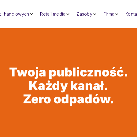
eci handlowych
Retail media
Zasoby
Firma
Konta
Twoja publiczność.
Każdy kanał.
Zero odpadów.