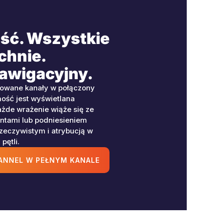
ść. Wszystkie
chnie.
nawigacyjny.
ntowane kanały w połączony
ość jest wyświetlana
żde wrażenie wiąże się ze
entami lub podniesieniem
rzeczywistym i atrybucją w
pętli.
ANNEL W PEŁNYM KANALE