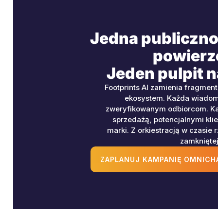
Jedna publiczno
powierz
Jeden pulpit 
Footprints AI zamienia fragme
ekosystem. Każda wiadom
zweryfikowanym odbiorcom. Ka
sprzedażą, potencjalnymi kli
marki. Z orkiestracją w czasie 
zamkniętej 
ZAPLANUJ KAMPANIĘ OMNICH