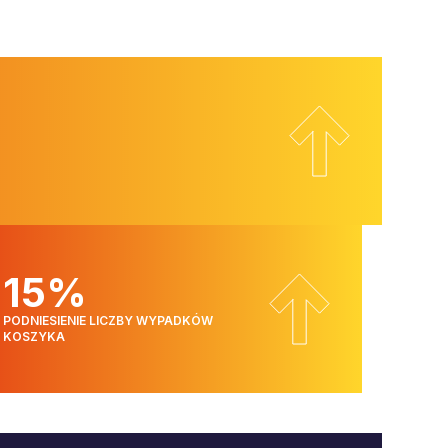
15%
PODNIESIENIE LICZBY WYPADKÓW
KOSZYKA