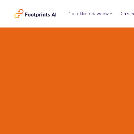
Dla reklamodawcow
Dla si