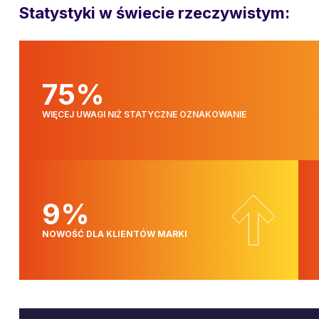
Statystyki w świecie rzeczywistym:
75%
WIĘCEJ UWAGI NIŻ STATYCZNE OZNAKOWANIE
9%
NOWOŚĆ DLA KLIENTÓW MARKI