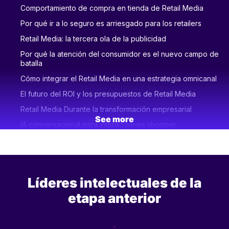
Comportamiento de compra en tienda de Retail Media
Por qué ir a lo seguro es arriesgado para los retailers
Retail Media: la tercera ola de la publicidad
Por qué la atención del consumidor es el nuevo campo de
batalla
Cómo integrar el Retail Media en una estrategia omnicanal
El futuro del ROI y los presupuestos de Retail Media
Retail Media Durante la transformación empresarial
See more
IA conversacional para interacciones shopper
Cómo aprovechar al máximo el potencial de Retail Media
Cómo Douglas creó una plataforma Retail Media de belleza
Lo que se necesita para crear un sitio web escalable Retail
Líderes intelectuales de la
Media Networks
etapa anterior
Agencias, estrategia y presupuestos de Retail Media
Cómo Retail Media gana mayores presupuestos de
marketing